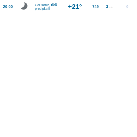
+21°
Cer senin, fără
20:00
749
3
0
m/s
precipitații