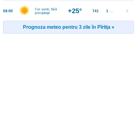
+25°
Cer senin, fără
08:00
741
1
0
m/s
precipitații
Prognoza meteo pentru 3 zile în Pîrliţa »