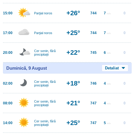
+26°
15:00
744
7
0
Parţial noros
m/s
+25°
17:00
744
7
0
Parţial noros
m/s
+22°
Cer senin, fără
20:00
745
6
0
m/s
precipitații
Duminică, 9 August
Detaliat
+18°
Cer senin, fără
02:00
746
4
0
m/s
precipitații
+21°
Cer senin, fără
08:00
747
4
0
m/s
precipitații
+25°
Cer senin, fără
14:00
747
5
0
m/s
precipitații