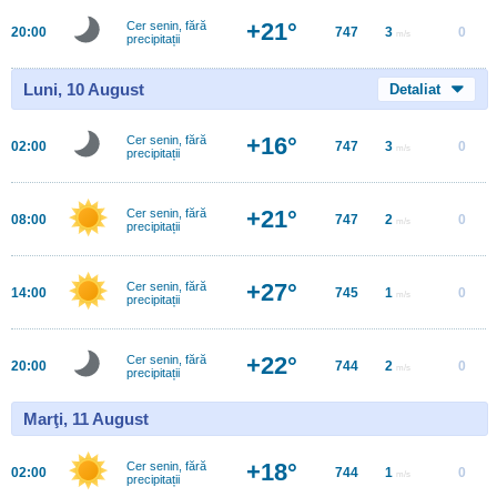
+21°
Cer senin, fără
20:00
747
3
0
m/s
precipitații
Luni, 10 August
Detaliat
+16°
Cer senin, fără
02:00
747
3
0
m/s
precipitații
+21°
Cer senin, fără
08:00
747
2
0
m/s
precipitații
+27°
Cer senin, fără
14:00
745
1
0
m/s
precipitații
+22°
Cer senin, fără
20:00
744
2
0
m/s
precipitații
Marţi, 11 August
+18°
Cer senin, fără
02:00
744
1
0
m/s
precipitații