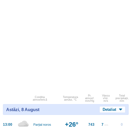
Pr.
Viteza
Total
Conditia
Temperatura
atmosf.
vînt.
precipitații,
atmosferică
aerului, °C
mm/Hg
m/s
mm
Astăzi, 8 August
Detaliat
+26°
13:00
743
7
0
Parțial noros
m/s