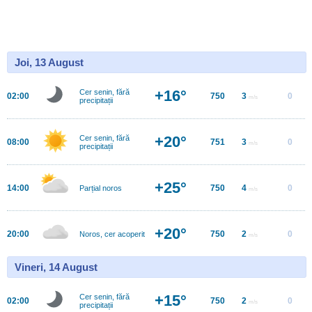
Joi, 13 August
+16°
Cer senin, fără
02:00
750
3
0
m/s
precipitații
+20°
Cer senin, fără
08:00
751
3
0
m/s
precipitații
+25°
14:00
750
4
0
Parțial noros
m/s
+20°
20:00
750
2
0
Noros, cer acoperit
m/s
Vineri, 14 August
+15°
Cer senin, fără
02:00
750
2
0
m/s
precipitații