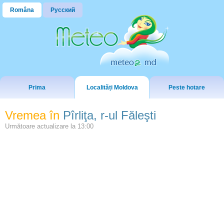
Româna
Русский
Prima
Localități Moldova
Peste hotare
Vremea în
Pîrliţa, r-ul Făleşti
Următoare actualizare la
13:00