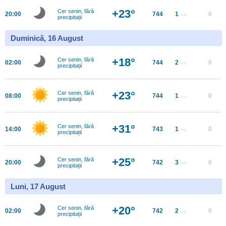
+23°
Cer senin, fără
20:00
744
1
0
m/s
precipitații
Duminică, 16 August
+18°
Cer senin, fără
02:00
744
2
0
m/s
precipitații
+23°
Cer senin, fără
08:00
744
1
0
m/s
precipitații
+31°
Cer senin, fără
14:00
743
1
0
m/s
precipitații
+25°
Cer senin, fără
20:00
742
3
0
m/s
precipitații
Luni, 17 August
+20°
Cer senin, fără
02:00
742
2
0
m/s
precipitații