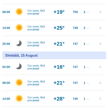
+19°
Cer senin, fără
08:00
750
2
0
m/s
precipitații
+25°
Cer senin, fără
14:00
749
2
0
m/s
precipitații
+21°
Cer senin, fără
20:00
747
1
0
m/s
precipitații
Sîmbătă, 15 August
+16°
Cer senin, fără
02:00
747
1
0
m/s
precipitații
+21°
Cer senin, fără
08:00
747
1
0
m/s
precipitații
+28°
Cer senin, fără
14:00
745
1
0
m/s
precipitații