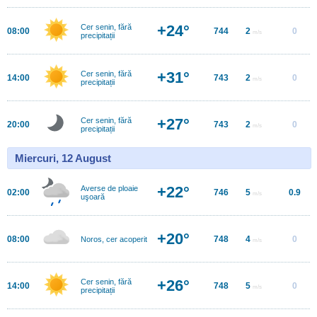
+24°
Cer senin, fără
08:00
744
2
0
m/s
precipitații
+31°
Cer senin, fără
14:00
743
2
0
m/s
precipitații
+27°
Cer senin, fără
20:00
743
2
0
m/s
precipitații
Miercuri, 12 August
+22°
Averse de ploaie
02:00
746
5
0.9
m/s
uşoară
+20°
08:00
748
4
0
Noros, cer acoperit
m/s
+26°
Cer senin, fără
14:00
748
5
0
m/s
precipitații