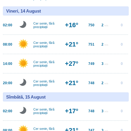
Vineri, 14 August
+16°
Cer senin, fără
02:00
750
2
0
m/s
precipitații
+21°
Cer senin, fără
08:00
751
2
0
m/s
precipitații
+27°
Cer senin, fără
14:00
749
3
0
m/s
precipitații
+21°
Cer senin, fără
20:00
748
2
0
m/s
precipitații
Sîmbătă, 15 August
+17°
Cer senin, fără
02:00
748
3
0
m/s
precipitații
+21°
Cer senin, fără
08:00
747
3
0
m/s