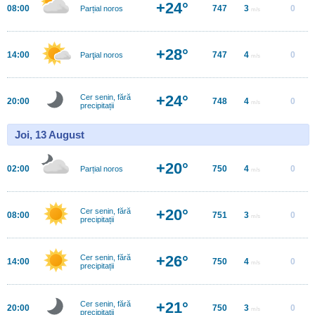
+24°
08:00
747
3
0
Parțial noros
m/s
+28°
14:00
747
4
0
Parţial noros
m/s
+24°
Cer senin, fără
20:00
748
4
0
m/s
precipitații
Joi, 13 August
+20°
02:00
750
4
0
Parțial noros
m/s
+20°
Cer senin, fără
08:00
751
3
0
m/s
precipitații
+26°
Cer senin, fără
14:00
750
4
0
m/s
precipitații
+21°
Cer senin, fără
20:00
750
3
0
m/s
precipitații