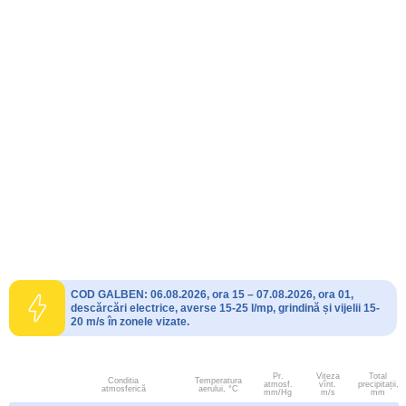
COD GALBEN: 06.08.2026, ora 15 – 07.08.2026, ora 01,
descărcări electrice, averse 15-25 l/mp, grindină și vijelii 15-
20 m/s în zonele vizate.
Pr.
Viteza
Total
Conditia
Temperatura
atmosf.
vînt.
precipitații,
atmosferică
aerului, °C
mm/Hg
m/s
mm