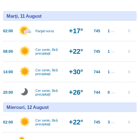
Marţi, 11 August
+17°
02:00
745
1
0
Parţial noros
m/s
+22°
Cer senin, fără
08:00
745
1
0
m/s
precipitații
+30°
Cer senin, fără
14:00
744
1
0
m/s
precipitații
+26°
Cer senin, fără
20:00
744
0
0
m/s
precipitații
Miercuri, 12 August
+22°
Cer senin, fără
02:00
745
3
0
m/s
precipitații