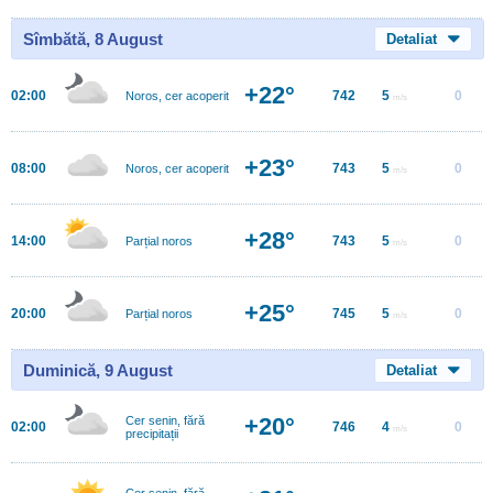
Sîmbătă, 8 August
Detaliat
+22°
02:00
742
5
0
Noros, cer acoperit
m/s
+23°
08:00
743
5
0
Noros, cer acoperit
m/s
+28°
14:00
743
5
0
Parțial noros
m/s
+25°
20:00
745
5
0
Parțial noros
m/s
Duminică, 9 August
Detaliat
+20°
Cer senin, fără
02:00
746
4
0
m/s
precipitații
Cer senin, fără