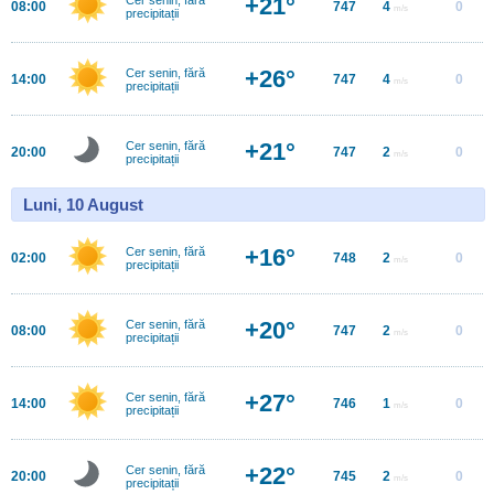
+21°
08:00
747
4
0
m/s
precipitații
+26°
Cer senin, fără
14:00
747
4
0
m/s
precipitații
+21°
Cer senin, fără
20:00
747
2
0
m/s
precipitații
Luni, 10 August
+16°
Cer senin, fără
02:00
748
2
0
m/s
precipitații
+20°
Cer senin, fără
08:00
747
2
0
m/s
precipitații
+27°
Cer senin, fără
14:00
746
1
0
m/s
precipitații
+22°
Cer senin, fără
20:00
745
2
0
m/s
precipitații