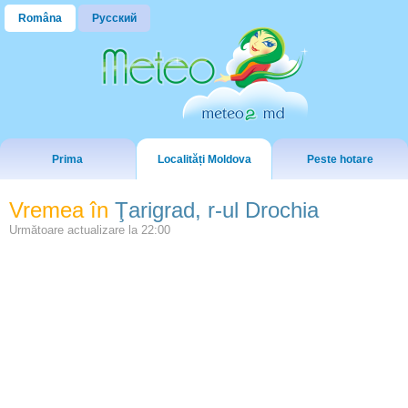
Româna
Русский
Prima
Localități Moldova
Peste hotare
Vremea în
Ţarigrad, r-ul Drochia
Următoare actualizare la
22:00