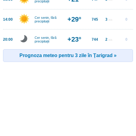
precipitații
+29°
Cer senin, fără
14:00
745
3
0
m/s
precipitații
+23°
Cer senin, fără
20:00
744
2
0
m/s
precipitații
Prognoza meteo pentru 3 zile în Ţarigrad »