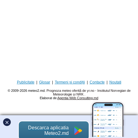
Publicitate
|
Glosar
|
Termeni și condiții
|
Contacte
|
Noutati
© 2009-2026 meteo2.md.
Prognoza meteo oferită de yr.no - Institutul Norvegian de
Meteorologie și NRK
.
Elaborat de
Agentia Web Consulting.md
×
Descarca aplicatia
Meteo2.md