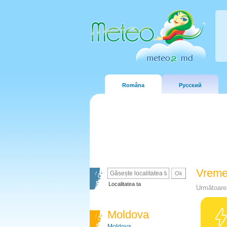
Româna
Русский
Vreme
Localitatea ta
Următoare 
Moldova
Moldova