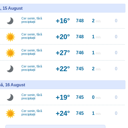
, 15 August
Cer senin, fără
+16°
748
2
0
m/s
precipitații
Cer senin, fără
+20°
748
1
0
m/s
precipitații
Cer senin, fără
+27°
746
1
0
m/s
precipitații
Cer senin, fără
+22°
745
2
0
m/s
precipitații
ă, 16 August
Cer senin, fără
+19°
745
0
0
m/s
precipitații
Cer senin, fără
+24°
745
1
0
m/s
precipitații