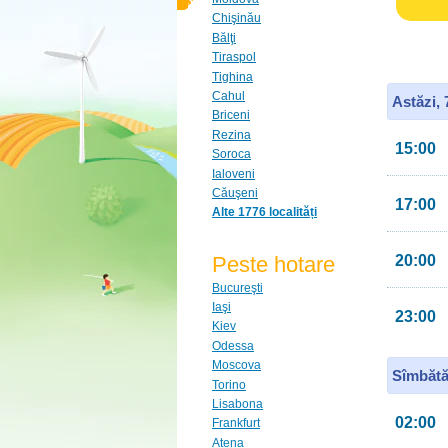
Chişinău
Bălţi
Tiraspol
Tighina
Cahul
Astăzi,
Briceni
Rezina
15:00
Soroca
Ialoveni
Căuşeni
17:00
Alte 1776 localități
Peste hotare
20:00
Bucureşti
Iaşi
23:00
Kiev
Odessa
Moscova
Sîmbătă
Torino
Lisabona
02:00
Frankfurt
Atena