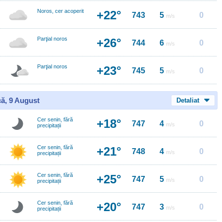
Noros, cer acoperit
+22°
743
5
0
m/s
Parţial noros
+26°
744
6
0
m/s
Parţial noros
+23°
745
5
0
m/s
ă, 9 August
Detaliat
Cer senin, fără
+18°
747
4
0
m/s
precipitații
Cer senin, fără
+21°
748
4
0
m/s
precipitații
Cer senin, fără
+25°
747
5
0
m/s
precipitații
Cer senin, fără
+20°
747
3
0
m/s
precipitații