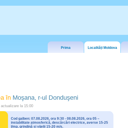
Prima
Localități Moldova
a în
Moşana, r-ul Donduşeni
actualizare la
15:00
Cod galben: 07.08.2026, ora 9:30 - 08.08.2026, ora 05 –
instabilitate atmosferică, descărcări electrice, averse 15-25
l/mp, grindină și vijelii 15-20 m/s.