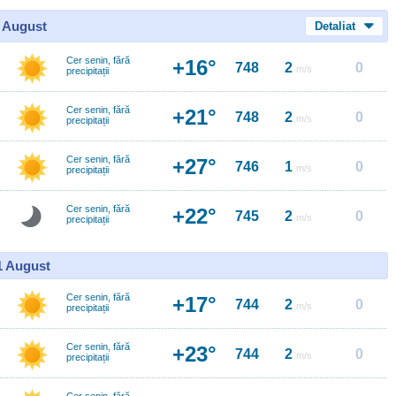
0 August
Detaliat
Cer senin, fără
+16°
748
2
0
m/s
precipitații
Cer senin, fără
+21°
748
2
0
m/s
precipitații
Cer senin, fără
+27°
746
1
0
m/s
precipitații
Cer senin, fără
+22°
745
2
0
m/s
precipitații
11 August
Cer senin, fără
+17°
744
2
0
m/s
precipitații
Cer senin, fără
+23°
744
2
0
m/s
precipitații