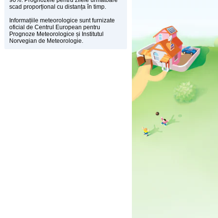
90%. Prognozele pentru zilele următoare
scad proporțional cu distanța în timp.
Informațiile meteorologice sunt furnizate
oficial de Centrul European pentru
Prognoze Meteorologice și Institutul
Norvegian de Meteorologie.