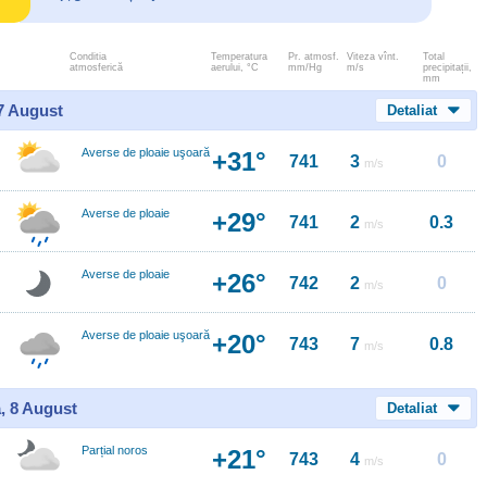
Conditia
Temperatura
Pr. atmosf.
Viteza vînt.
Total
atmosferică
aerului, °C
mm/Hg
m/s
precipitații,
mm
 7 August
Detaliat
Averse de ploaie uşoară
+31°
741
3
0
m/s
Averse de ploaie
+29°
741
2
0.3
m/s
Averse de ploaie
+26°
742
2
0
m/s
Averse de ploaie uşoară
+20°
743
7
0.8
m/s
, 8 August
Detaliat
Parțial noros
+21°
743
4
0
m/s