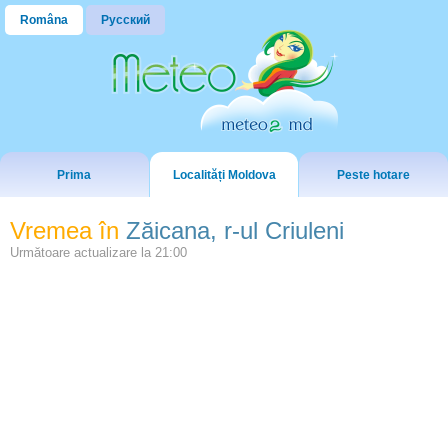
Româna
Русский
Prima
Localități Moldova
Peste hotare
Vremea în
Zăicana, r-ul Criuleni
Următoare actualizare la
21:00