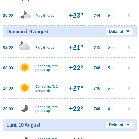
+23°
20:00
744
5
0
Parțial noros
m/s
Duminică, 9 August
Detaliat
+21°
02:00
745
5
0
Parțial noros
m/s
+22°
Cer senin, fără
08:00
746
5
0
m/s
precipitații
+27°
Cer senin, fără
14:00
746
6
0
m/s
precipitații
+22°
Cer senin, fără
20:00
746
4
0
m/s
precipitații
Luni, 10 August
Detaliat
Cer senin, fără