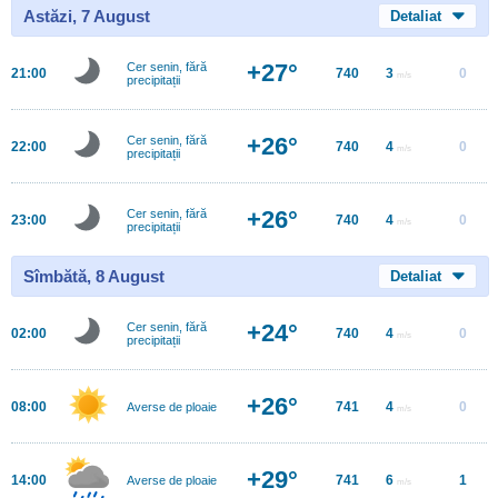
Astăzi, 7 August
Detaliat
+27°
Cer senin, fără
21:00
740
3
0
m/s
precipitații
+26°
Cer senin, fără
22:00
740
4
0
m/s
precipitații
+26°
Cer senin, fără
23:00
740
4
0
m/s
precipitații
Sîmbătă, 8 August
Detaliat
+24°
Cer senin, fără
02:00
740
4
0
m/s
precipitații
+26°
08:00
741
4
0
Averse de ploaie
m/s
+29°
14:00
741
6
1
Averse de ploaie
m/s