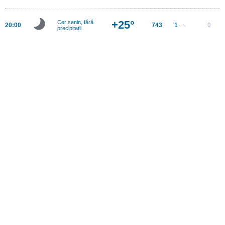
+25°
Cer senin, fără
20:00
743
1
0
m/s
precipitații