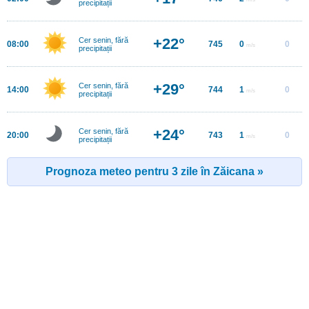
precipitații
+22°
Cer senin, fără
08:00
745
0
0
m/s
precipitații
+29°
Cer senin, fără
14:00
744
1
0
m/s
precipitații
+24°
Cer senin, fără
20:00
743
1
0
m/s
precipitații
Prognoza meteo pentru 3 zile în Zăicana »