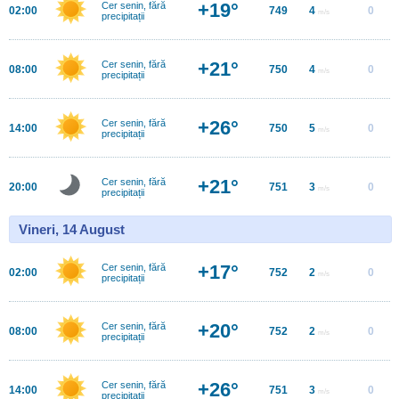
+19°
Cer senin, fără
02:00
749
4
0
m/s
precipitații
+21°
Cer senin, fără
08:00
750
4
0
m/s
precipitații
+26°
Cer senin, fără
14:00
750
5
0
m/s
precipitații
+21°
Cer senin, fără
20:00
751
3
0
m/s
precipitații
Vineri, 14 August
+17°
Cer senin, fără
02:00
752
2
0
m/s
precipitații
+20°
Cer senin, fără
08:00
752
2
0
m/s
precipitații
+26°
Cer senin, fără
14:00
751
3
0
m/s
precipitații