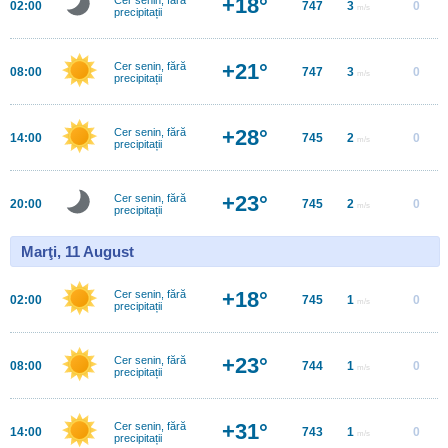
+18°
02:00
747
3
0
m/s
precipitații
+21°
Cer senin, fără
08:00
747
3
0
m/s
precipitații
+28°
Cer senin, fără
14:00
745
2
0
m/s
precipitații
+23°
Cer senin, fără
20:00
745
2
0
m/s
precipitații
Marţi, 11 August
+18°
Cer senin, fără
02:00
745
1
0
m/s
precipitații
+23°
Cer senin, fără
08:00
744
1
0
m/s
precipitații
+31°
Cer senin, fără
14:00
743
1
0
m/s
precipitații