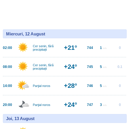
Miercuri, 12 August
+21°
Cer senin, fără
02:00
744
1
0
m/s
precipitații
+24°
Cer senin, fără
08:00
745
5
0.1
m/s
precipitații
+28°
14:00
746
5
0
Parţial noros
m/s
+24°
20:00
747
3
0
Parţial noros
m/s
Joi, 13 August