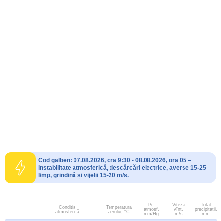
Cod galben: 07.08.2026, ora 9:30 - 08.08.2026, ora 05 –
instabilitate atmosferică, descărcări electrice, averse 15-25
l/mp, grindină și vijelii 15-20 m/s.
Pr.
Viteza
Total
Conditia
Temperatura
atmosf.
vînt.
precipitații,
atmosferică
aerului, °C
mm/Hg
m/s
mm