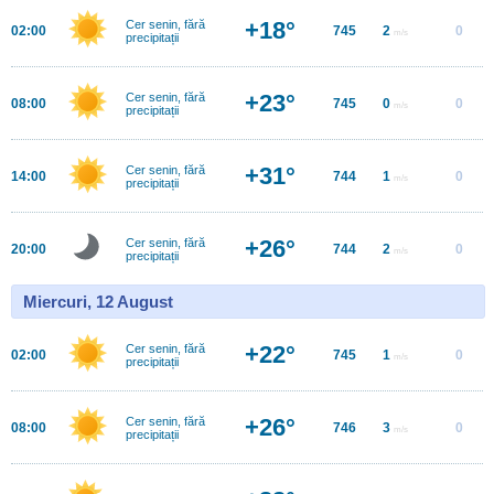
+18°
Cer senin, fără
02:00
745
2
0
m/s
precipitații
+23°
Cer senin, fără
08:00
745
0
0
m/s
precipitații
+31°
Cer senin, fără
14:00
744
1
0
m/s
precipitații
+26°
Cer senin, fără
20:00
744
2
0
m/s
precipitații
Miercuri, 12 August
+22°
Cer senin, fără
02:00
745
1
0
m/s
precipitații
+26°
Cer senin, fără
08:00
746
3
0
m/s
precipitații