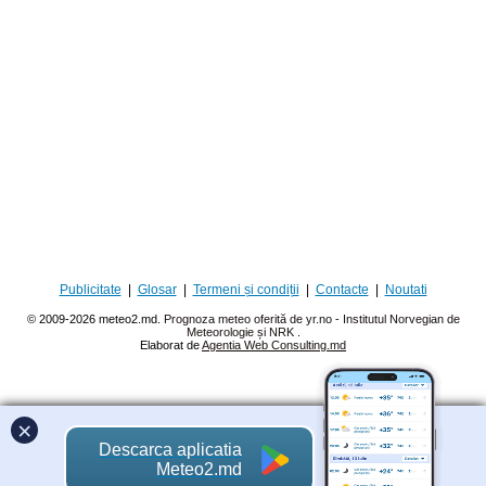
Publicitate
|
Glosar
|
Termeni și condiții
|
Contacte
|
Noutati
© 2009-2026 meteo2.md.
Prognoza meteo oferită de yr.no - Institutul Norvegian de
Meteorologie și NRK
.
Elaborat de
Agentia Web Consulting.md
×
Descarca aplicatia
Meteo2.md