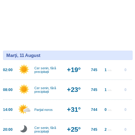
Marţi, 11 August
+19°
Cer senin, fără
02:00
745
1
0
m/s
precipitații
+23°
Cer senin, fără
08:00
745
1
0
m/s
precipitații
+31°
14:00
744
0
0
Parţial noros
m/s
+25°
Cer senin, fără
20:00
745
2
0
m/s
precipitații