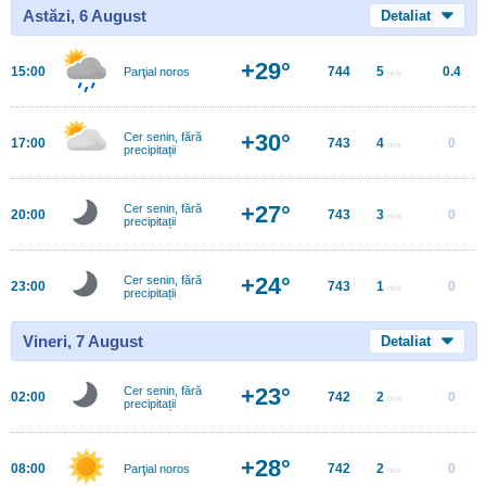
Astăzi, 6 August
Detaliat
+29°
15:00
744
5
0.4
Parţial noros
m/s
+30°
Cer senin, fără
17:00
743
4
0
m/s
precipitații
+27°
Cer senin, fără
20:00
743
3
0
m/s
precipitații
+24°
Cer senin, fără
23:00
743
1
0
m/s
precipitații
Vineri, 7 August
Detaliat
+23°
Cer senin, fără
02:00
742
2
0
m/s
precipitații
+28°
08:00
742
2
0
Parţial noros
m/s