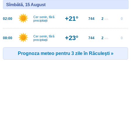
Sîmbătă, 15 August
+21°
Cer senin, fără
02:00
744
2
0
m/s
precipitații
+23°
Cer senin, fără
08:00
744
2
0
m/s
precipitații
Prognoza meteo pentru 3 zile în Răculeşti »