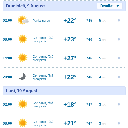
Duminică, 9 August
Detaliat
+22°
02:00
745
5
0
Parţial noros
m/s
+23°
Cer senin, fără
08:00
746
5
0
m/s
precipitații
+27°
Cer senin, fără
14:00
746
5
0
m/s
precipitații
+22°
Cer senin, fără
20:00
746
4
0
m/s
precipitații
Luni, 10 August
+18°
Cer senin, fără
02:00
747
3
0
m/s
precipitații
+21°
Cer senin, fără
08:00
747
3
0
m/s
precipitații