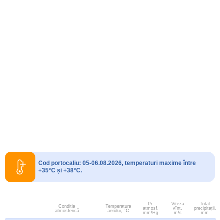
Cod portocaliu: 05-06.08.2026, temperaturi maxime între
+35°C și +38°C.
Pr.
Viteza
Total
Conditia
Temperatura
atmosf.
vînt.
precipitații,
atmosferică
aerului, °C
mm/Hg
m/s
mm