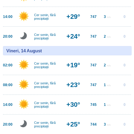
+29°
Cer senin, fără
14:00
747
3
0
m/s
precipitații
+24°
Cer senin, fără
20:00
747
2
0
m/s
precipitații
Vineri, 14 August
+19°
Cer senin, fără
02:00
747
2
0
m/s
precipitații
+23°
Cer senin, fără
08:00
747
1
0
m/s
precipitații
+30°
Cer senin, fără
14:00
745
1
0
m/s
precipitații
+25°
Cer senin, fără
20:00
744
3
0
m/s
precipitații