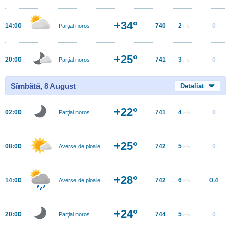
+34°
14:00
740
2
0
Parţial noros
m/s
+25°
20:00
741
3
0
Parţial noros
m/s
Sîmbătă, 8 August
Detaliat
+22°
02:00
741
4
0
Parţial noros
m/s
+25°
08:00
742
5
0
Averse de ploaie
m/s
+28°
14:00
742
6
0.4
Averse de ploaie
m/s
+24°
20:00
744
5
0
Parţial noros
m/s