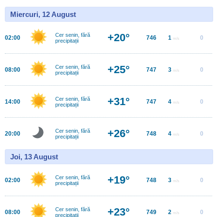
Miercuri, 12 August
+20°
Cer senin, fără
02:00
746
1
0
m/s
precipitații
+25°
Cer senin, fără
08:00
747
3
0
m/s
precipitații
+31°
Cer senin, fără
14:00
747
4
0
m/s
precipitații
+26°
Cer senin, fără
20:00
748
4
0
m/s
precipitații
Joi, 13 August
+19°
Cer senin, fără
02:00
748
3
0
m/s
precipitații
+23°
Cer senin, fără
08:00
749
2
0
m/s
precipitații