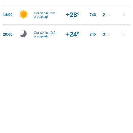
+28°
Cer senin, fără
14:00
746
2
0
m/s
precipitații
+24°
Cer senin, fără
20:00
745
3
0
m/s
precipitații