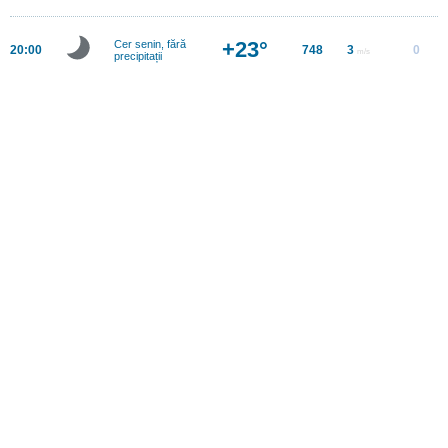
+23°
Cer senin, fără
20:00
748
3
0
m/s
precipitații