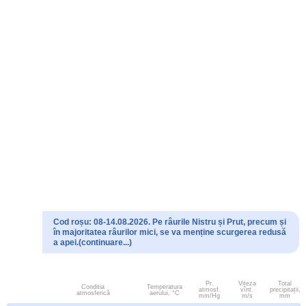
Cod roșu: 08-14.08.2026. Pe râurile Nistru și Prut, precum și
în majoritatea râurilor mici, se va menține scurgerea redusă
a apei.(continuare...)
Pr.
Viteza
Total
Conditia
Temperatura
atmosf.
vînt.
precipitații,
atmosferică
aerului, °C
mm/Hg
m/s
mm