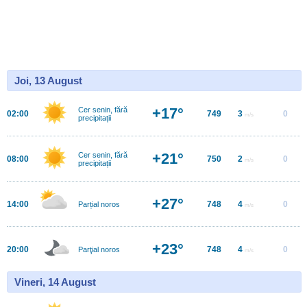
Joi, 13 August
+17°
Cer senin, fără
02:00
749
3
0
m/s
precipitații
+21°
Cer senin, fără
08:00
750
2
0
m/s
precipitații
+27°
14:00
748
4
0
Parțial noros
m/s
+23°
20:00
748
4
0
Parţial noros
m/s
Vineri, 14 August