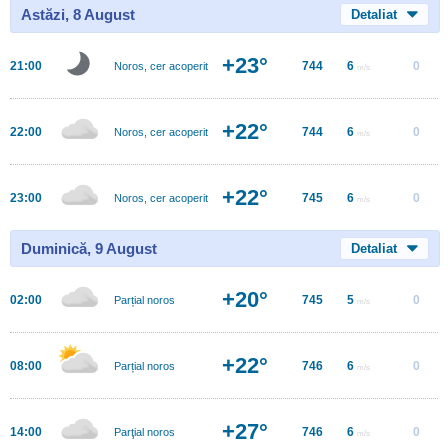
Astăzi, 8 August
Detaliat
+23°
21:00
744
6
0
Noros, cer acoperit
m/s
+22°
22:00
744
6
0
Noros, cer acoperit
m/s
+22°
23:00
745
6
0
Noros, cer acoperit
m/s
Duminică, 9 August
Detaliat
+20°
02:00
745
5
0
Parțial noros
m/s
+22°
08:00
746
6
0
Parțial noros
m/s
+27°
14:00
746
6
0
Parţial noros
m/s