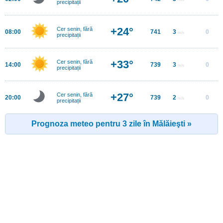
precipitații
+24°
Cer senin, fără
08:00
741
3
0
m/s
precipitații
+33°
Cer senin, fără
14:00
739
3
0
m/s
precipitații
+27°
Cer senin, fără
20:00
739
2
0
m/s
precipitații
Prognoza meteo pentru 3 zile în Mălăieşti »