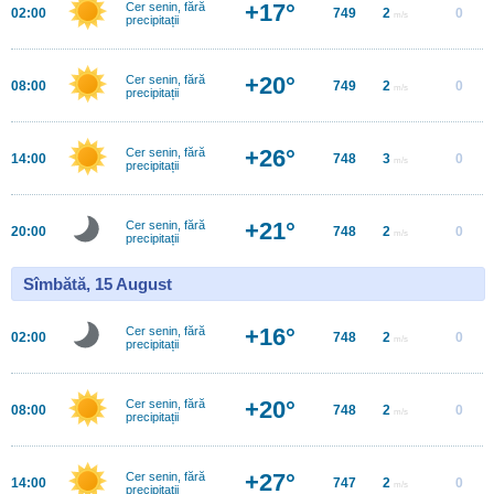
+17°
Cer senin, fără
02:00
749
2
0
m/s
precipitații
+20°
Cer senin, fără
08:00
749
2
0
m/s
precipitații
+26°
Cer senin, fără
14:00
748
3
0
m/s
precipitații
+21°
Cer senin, fără
20:00
748
2
0
m/s
precipitații
Sîmbătă, 15 August
+16°
Cer senin, fără
02:00
748
2
0
m/s
precipitații
+20°
Cer senin, fără
08:00
748
2
0
m/s
precipitații
+27°
Cer senin, fără
14:00
747
2
0
m/s
precipitații