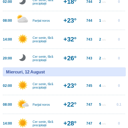
+18°
02:00
744
2
0
m/s
precipitații
+23°
08:00
744
1
0
Parțial noros
m/s
+32°
Cer senin, fără
14:00
743
2
0
m/s
precipitații
+26°
Cer senin, fără
20:00
743
2
0
m/s
precipitații
Miercuri, 12 August
+23°
Cer senin, fără
02:00
745
4
0
m/s
precipitații
+22°
08:00
747
5
0.1
Parţial noros
m/s
+28°
Cer senin, fără
14:00
747
4
0
m/s
precipitații