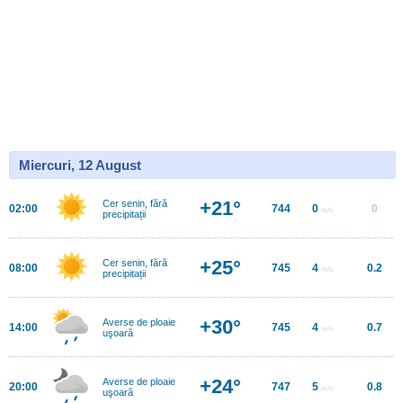
Miercuri, 12 August
+21°
Cer senin, fără
02:00
744
0
0
m/s
precipitații
+25°
Cer senin, fără
08:00
745
4
0.2
m/s
precipitații
+30°
Averse de ploaie
14:00
745
4
0.7
m/s
uşoară
+24°
Averse de ploaie
20:00
747
5
0.8
m/s
uşoară