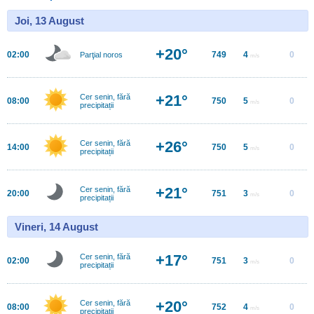
Joi, 13 August
+20°
02:00
749
4
0
Parţial noros
m/s
+21°
Cer senin, fără
08:00
750
5
0
m/s
precipitații
+26°
Cer senin, fără
14:00
750
5
0
m/s
precipitații
+21°
Cer senin, fără
20:00
751
3
0
m/s
precipitații
Vineri, 14 August
+17°
Cer senin, fără
02:00
751
3
0
m/s
precipitații
+20°
Cer senin, fără
08:00
752
4
0
m/s
precipitații