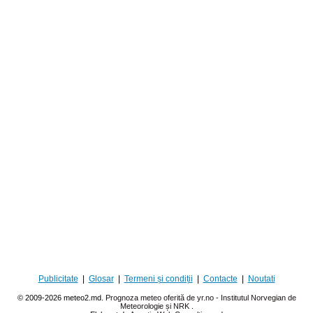
Publicitate
|
Glosar
|
Termeni și condiții
|
Contacte
|
Noutati
© 2009-2026 meteo2.md.
Prognoza meteo oferită de yr.no - Institutul Norvegian de
Meteorologie și NRK
.