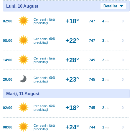
Luni, 10 August
Detaliat
+18°
Cer senin, fără
02:00
747
4
0
m/s
precipitații
+22°
Cer senin, fără
08:00
747
3
0
m/s
precipitații
+28°
Cer senin, fără
14:00
745
2
0
m/s
precipitații
+23°
Cer senin, fără
20:00
745
2
0
m/s
precipitații
Marţi, 11 August
+18°
Cer senin, fără
02:00
745
2
0
m/s
precipitații
+24°
Cer senin, fără
08:00
744
1
0
m/s
precipitații