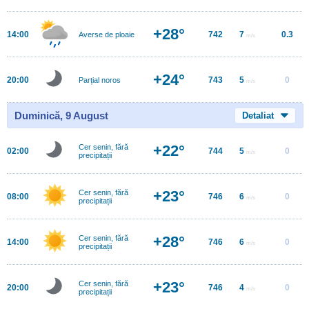
+28°
14:00
742
7
0.3
Averse de ploaie
m/s
+24°
20:00
743
5
0
Parțial noros
m/s
Duminică, 9 August
Detaliat
+22°
Cer senin, fără
02:00
744
5
0
m/s
precipitații
+23°
Cer senin, fără
08:00
746
6
0
m/s
precipitații
+28°
Cer senin, fără
14:00
746
6
0
m/s
precipitații
+23°
Cer senin, fără
20:00
746
4
0
m/s
precipitații