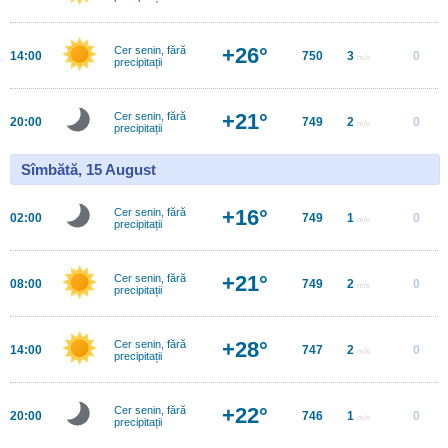
+26°
Cer senin, fără
14:00
750
3
0
m/s
precipitații
+21°
Cer senin, fără
20:00
749
2
0
m/s
precipitații
Sîmbătă, 15 August
+16°
Cer senin, fără
02:00
749
1
0
m/s
precipitații
+21°
Cer senin, fără
08:00
749
2
0
m/s
precipitații
+28°
Cer senin, fără
14:00
747
2
0
m/s
precipitații
+22°
Cer senin, fără
20:00
746
1
0
m/s
precipitații