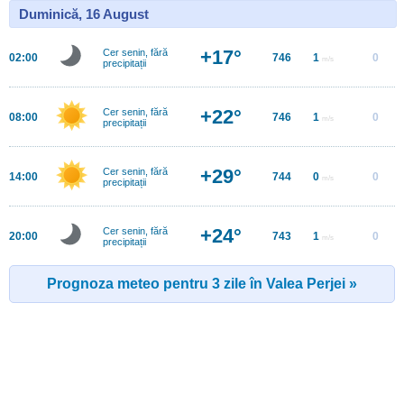
Duminică, 16 August
+17°
Cer senin, fără
02:00
746
1
0
m/s
precipitații
+22°
Cer senin, fără
08:00
746
1
0
m/s
precipitații
+29°
Cer senin, fără
14:00
744
0
0
m/s
precipitații
+24°
Cer senin, fără
20:00
743
1
0
m/s
precipitații
Prognoza meteo pentru 3 zile în Valea Perjei »