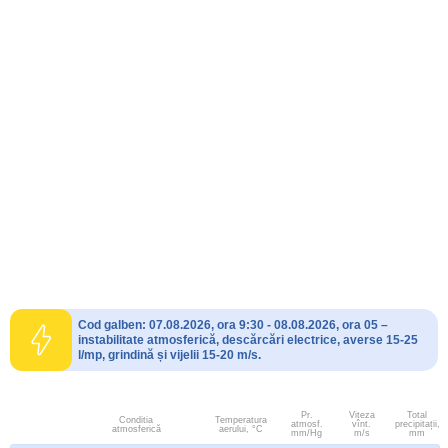
Cod galben: 07.08.2026, ora 9:30 - 08.08.2026, ora 05 –
instabilitate atmosferică, descărcări electrice, averse 15-25
l/mp, grindină și vijelii 15-20 m/s.
Pr.
Viteza
Total
Conditia
Temperatura
atmosf.
vînt.
precipitații,
atmosferică
aerului, °C
mm/Hg
m/s
mm