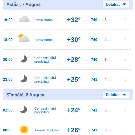
Astăzi, 7 August
Detaliat
+32°
16:00
740
3
0
Parțial noros
m/s
+30°
18:00
740
4
0
Parţial noros
m/s
+28°
Cer senin, fără
20:00
740
3
0
m/s
precipitații
+25°
Cer senin, fără
23:00
741
4
0
m/s
precipitații
Sîmbătă, 8 August
Detaliat
+24°
Cer senin, fără
02:00
741
5
0
m/s
precipitații
+26°
08:00
741
5
0
Averse de ploaie
m/s