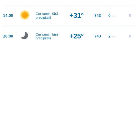
+31°
Cer senin, fără
14:00
743
0
0
m/s
precipitații
+25°
Cer senin, fără
20:00
743
2
0
m/s
precipitații