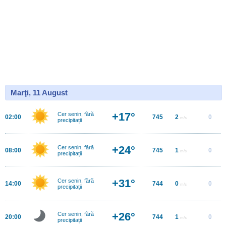
Marţi, 11 August
+17°
Cer senin, fără
02:00
745
2
0
m/s
precipitații
+24°
Cer senin, fără
08:00
745
1
0
m/s
precipitații
+31°
Cer senin, fără
14:00
744
0
0
m/s
precipitații
+26°
Cer senin, fără
20:00
744
1
0
m/s
precipitații