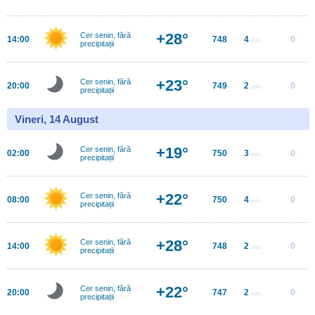
+28°
Cer senin, fără
14:00
748
4
0
m/s
precipitații
+23°
Cer senin, fără
20:00
749
2
0
m/s
precipitații
Vineri, 14 August
+19°
Cer senin, fără
02:00
750
3
0
m/s
precipitații
+22°
Cer senin, fără
08:00
750
4
0
m/s
precipitații
+28°
Cer senin, fără
14:00
748
2
0
m/s
precipitații
+22°
Cer senin, fără
20:00
747
2
0
m/s
precipitații