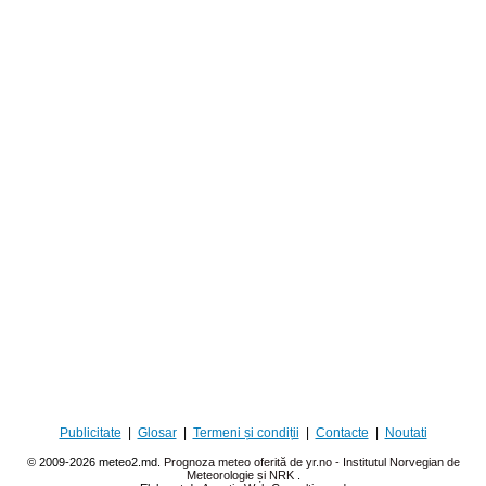
Publicitate
|
Glosar
|
Termeni și condiții
|
Contacte
|
Noutati
© 2009-2026 meteo2.md.
Prognoza meteo oferită de yr.no - Institutul Norvegian de
Meteorologie și NRK
.