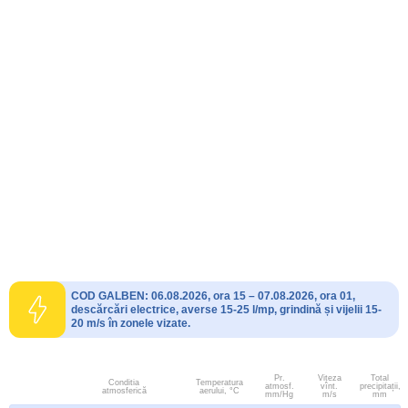
COD GALBEN: 06.08.2026, ora 15 – 07.08.2026, ora 01,
descărcări electrice, averse 15-25 l/mp, grindină și vijelii 15-
20 m/s în zonele vizate.
Pr.
Viteza
Total
Conditia
Temperatura
atmosf.
vînt.
precipitații,
atmosferică
aerului, °C
mm/Hg
m/s
mm