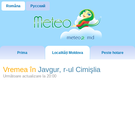
Româna
Русский
Prima
Localități Moldova
Peste hotare
Vremea în
Javgur, r-ul Cimişlia
Următoare actualizare la
20:00