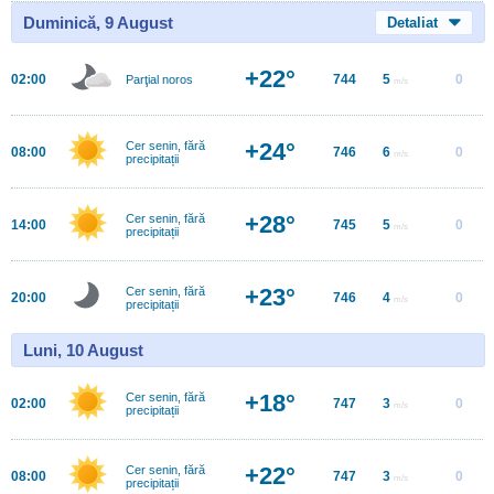
Duminică, 9 August
Detaliat
+22°
02:00
744
5
0
Parţial noros
m/s
+24°
Cer senin, fără
08:00
746
6
0
m/s
precipitații
+28°
Cer senin, fără
14:00
745
5
0
m/s
precipitații
+23°
Cer senin, fără
20:00
746
4
0
m/s
precipitații
Luni, 10 August
+18°
Cer senin, fără
02:00
747
3
0
m/s
precipitații
+22°
Cer senin, fără
08:00
747
3
0
m/s
precipitații