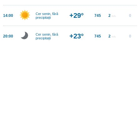
+29°
Cer senin, fără
14:00
745
2
0
m/s
precipitații
+23°
Cer senin, fără
20:00
745
2
0
m/s
precipitații