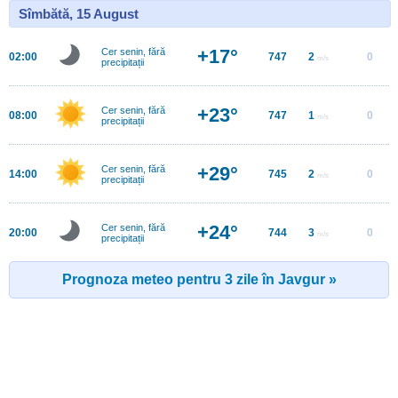
Sîmbătă, 15 August
+17°
Cer senin, fără
02:00
747
2
0
m/s
precipitații
+23°
Cer senin, fără
08:00
747
1
0
m/s
precipitații
+29°
Cer senin, fără
14:00
745
2
0
m/s
precipitații
+24°
Cer senin, fără
20:00
744
3
0
m/s
precipitații
Prognoza meteo pentru 3 zile în Javgur »