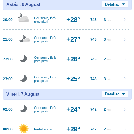
Astăzi, 6 August
Detaliat
+28°
Cer senin, fără
20:00
743
3
0
m/s
precipitații
+27°
Cer senin, fără
21:00
743
3
0
m/s
precipitații
+26°
Cer senin, fără
22:00
743
2
0
m/s
precipitații
+25°
Cer senin, fără
23:00
743
3
0
m/s
precipitații
Vineri, 7 August
Detaliat
+24°
Cer senin, fără
02:00
742
2
0
m/s
precipitații
+29°
08:00
742
2
0
Parțial noros
m/s