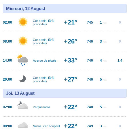
Miercuri, 12 August
+21°
Cer senin, fără
02:00
745
1
0
m/s
precipitații
+26°
Cer senin, fără
08:00
746
3
0
m/s
precipitații
+33°
14:00
746
4
1.4
Averse de ploaie
m/s
+27°
Cer senin, fără
20:00
746
5
0
m/s
precipitații
Joi, 13 August
+22°
02:00
748
5
0
Parțial noros
m/s
+22°
08:00
749
3
0
Noros, cer acoperit
m/s