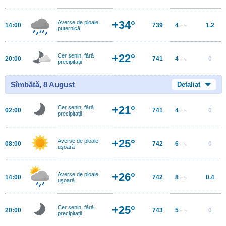
+34°
Averse de ploaie
14:00
739
4
1.2
m/s
puternică
+22°
Cer senin, fără
20:00
741
4
0
m/s
precipitații
Sîmbătă, 8 August
Detaliat
+21°
Cer senin, fără
02:00
741
4
0
m/s
precipitații
+25°
Averse de ploaie
08:00
742
6
0
m/s
uşoară
+26°
Averse de ploaie
14:00
742
8
0.4
m/s
uşoară
+25°
Cer senin, fără
20:00
743
5
0
m/s
precipitații