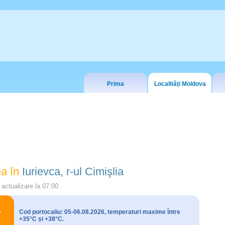
Prima
Localități Moldova
a în
Iurievca, r-ul Cimişlia
actualizare la
07:00
Cod portocaliu: 05-06.08.2026, temperaturi maxime între
+35°C și +38°C.