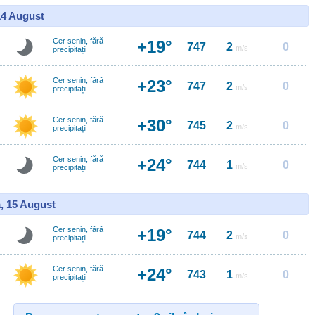
14 August
Cer senin, fără
+19°
747
2
0
m/s
precipitații
Cer senin, fără
+23°
747
2
0
m/s
precipitații
Cer senin, fără
+30°
745
2
0
m/s
precipitații
Cer senin, fără
+24°
744
1
0
m/s
precipitații
, 15 August
Cer senin, fără
+19°
744
2
0
m/s
precipitații
Cer senin, fără
+24°
743
1
0
m/s
precipitații