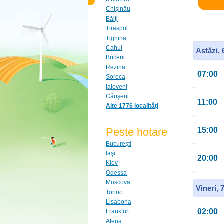
Chişinău
Bălţi
Tiraspol
Tighina
Cahul
Astăzi,
Briceni
Rezina
07:00
Soroca
Ialoveni
Căuşeni
11:00
Alte 1776 localități
Peste hotare
15:00
Bucureşti
Iaşi
20:00
Kiev
Odessa
Moscova
Vineri, 
Torino
Lisabona
02:00
Frankfurt
Atena