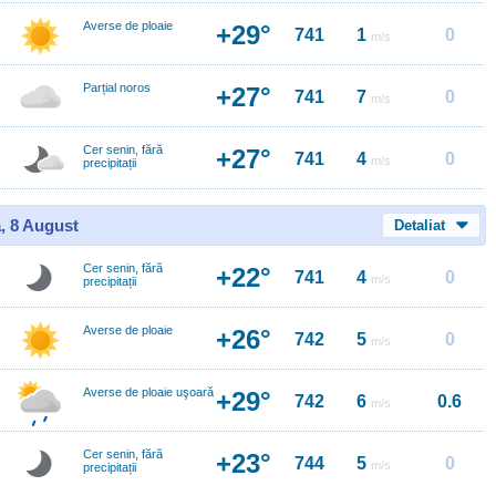
Averse de ploaie
+29°
741
1
0
m/s
Parțial noros
+27°
741
7
0
m/s
Cer senin, fără
+27°
741
4
0
m/s
precipitații
, 8 August
Detaliat
Cer senin, fără
+22°
741
4
0
m/s
precipitații
Averse de ploaie
+26°
742
5
0
m/s
Averse de ploaie uşoară
+29°
742
6
0.6
m/s
Cer senin, fără
+23°
744
5
0
m/s
precipitații