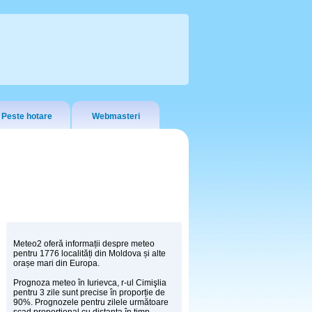
Peste hotare
Webmasteri
Meteo2 oferă informații despre meteo
pentru 1776 localități din Moldova și alte
orașe mari din Europa.
Prognoza meteo în Iurievca, r-ul Cimişlia
pentru 3 zile sunt precise în proporție de
90%. Prognozele pentru zilele următoare