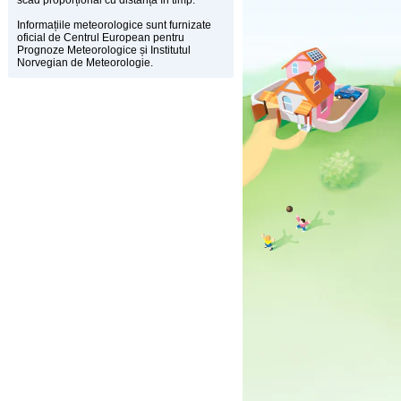
scad proporțional cu distanța în timp.
Informațiile meteorologice sunt furnizate
oficial de Centrul European pentru
Prognoze Meteorologice și Institutul
Norvegian de Meteorologie.