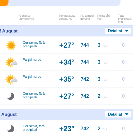
Conditia
Temperatura
Pr. atmosf.
Viteza vînt.
Total
atmosferică
aerului, °C
mm/Hg
m/s
precipitații,
mm
 6 August
Detaliat
Cer senin, fără
+27°
744
3
0
m/s
precipitații
Parţial noros
+34°
744
3
0
m/s
Parţial noros
+35°
742
3
0
m/s
Cer senin, fără
+27°
742
2
0
m/s
precipitații
7 August
Detaliat
Cer senin, fără
+23°
742
2
0
m/s
precipitații