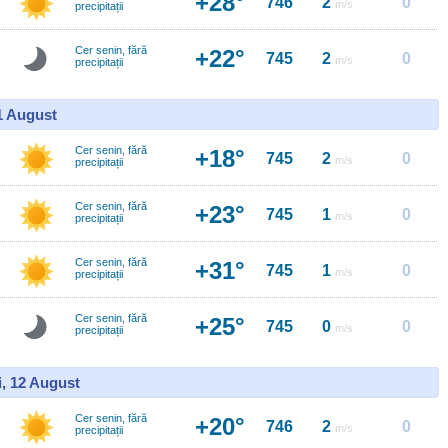
+28°
746
2
0
m/s
precipitații
Cer senin, fără
+22°
745
2
0
m/s
precipitații
11 August
Cer senin, fără
+18°
745
2
0
m/s
precipitații
Cer senin, fără
+23°
745
1
0
m/s
precipitații
Cer senin, fără
+31°
745
1
0
m/s
precipitații
Cer senin, fără
+25°
745
0
0
m/s
precipitații
i, 12 August
Cer senin, fără
+20°
746
2
0
m/s
precipitații