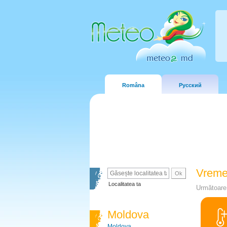
Româna
Русский
Vreme
Localitatea ta
Următoare 
Moldova
Moldova