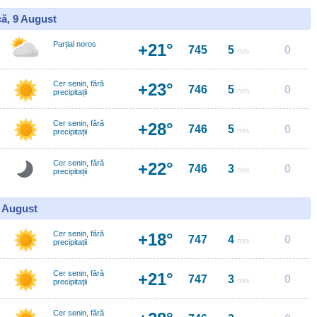
ă, 9 August
Parțial noros
+21°
745
5
0
m/s
Cer senin, fără
+23°
746
5
0
m/s
precipitații
Cer senin, fără
+28°
746
5
0
m/s
precipitații
Cer senin, fără
+22°
746
3
0
m/s
precipitații
0 August
Cer senin, fără
+18°
747
4
0
m/s
precipitații
Cer senin, fără
+21°
747
3
0
m/s
precipitații
Cer senin, fără