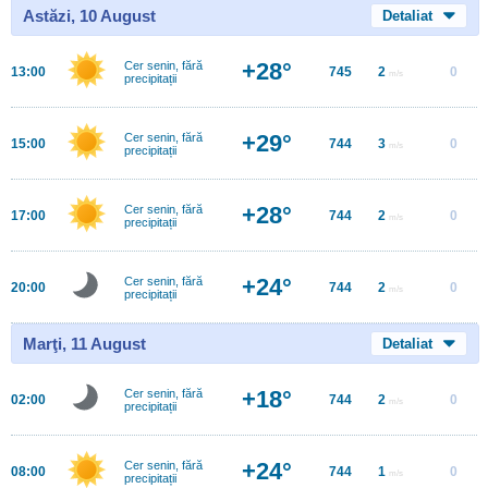
Astăzi, 10 August
Detaliat
+28°
Cer senin, fără
13:00
745
2
0
m/s
precipitații
+29°
Cer senin, fără
15:00
744
3
0
m/s
precipitații
+28°
Cer senin, fără
17:00
744
2
0
m/s
precipitații
+24°
Cer senin, fără
20:00
744
2
0
m/s
precipitații
Marţi, 11 August
Detaliat
+18°
Cer senin, fără
02:00
744
2
0
m/s
precipitații
+24°
Cer senin, fără
08:00
744
1
0
m/s
precipitații