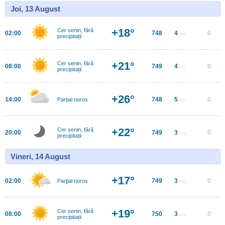
Joi, 13 August
+18°
Cer senin, fără
02:00
748
4
0
m/s
precipitații
+21°
Cer senin, fără
08:00
749
4
0
m/s
precipitații
+26°
14:00
748
5
0
Parțial noros
m/s
+22°
Cer senin, fără
20:00
749
3
0
m/s
precipitații
Vineri, 14 August
+17°
02:00
749
3
0
Parţial noros
m/s
+19°
Cer senin, fără
08:00
750
3
0
m/s
precipitații