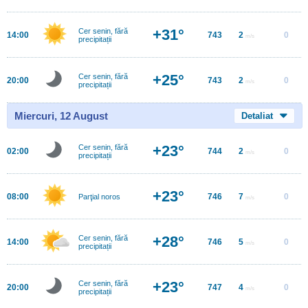
+31°
Cer senin, fără
14:00
743
2
0
m/s
precipitații
+25°
Cer senin, fără
20:00
743
2
0
m/s
precipitații
Miercuri, 12 August
Detaliat
+23°
Cer senin, fără
02:00
744
2
0
m/s
precipitații
+23°
08:00
746
7
0
Parţial noros
m/s
+28°
Cer senin, fără
14:00
746
5
0
m/s
precipitații
+23°
Cer senin, fără
20:00
747
4
0
m/s
precipitații