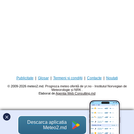
Publicitate
|
Glosar
|
Termeni și condiții
|
Contacte
|
Noutati
© 2009-2026 meteo2.md.
Prognoza meteo oferită de yr.no - Institutul Norvegian de
Meteorologie și NRK
.
Elaborat de
Agentia Web Consulting.md
×
Descarca aplicatia
Meteo2.md