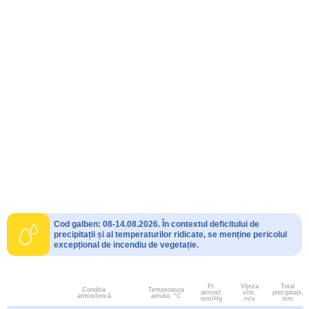
Cod galben: 08-14.08.2026. În contextul deficitului de
precipitații și al temperaturilor ridicate, se menține pericolul
excepțional de incendiu de vegetație.
Pr.
Viteza
Total
Conditia
Temperatura
atmosf.
vînt.
precipitații,
atmosferică
aerului, °C
mm/Hg
m/s
mm