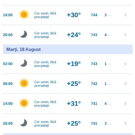
+30°
Cer senin, fără
14:00
744
3
0
m/s
precipitații
+24°
Cer senin, fără
20:00
743
4
0
m/s
precipitații
Marţi, 18 August
+19°
Cer senin, fără
02:00
743
1
0
m/s
precipitații
+25°
Cer senin, fără
08:00
742
1
0
m/s
precipitații
+31°
Cer senin, fără
14:00
741
4
0
m/s
precipitații
+25°
Cer senin, fără
20:00
741
3
0
m/s
precipitații