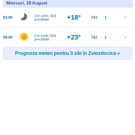
Miercuri, 19 August
+18°
Cer senin, fără
02:00
741
1
0
m/s
precipitații
+23°
Cer senin, fără
08:00
742
1
0
m/s
precipitații
Prognoza meteo pentru 3 zile în Zviozdocica »