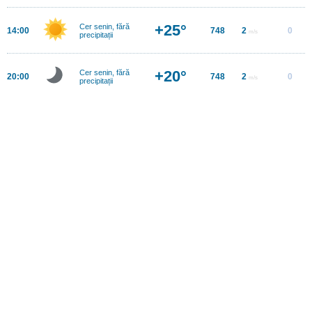
+25°
Cer senin, fără
14:00
748
2
0
m/s
precipitații
+20°
Cer senin, fără
20:00
748
2
0
m/s
precipitații