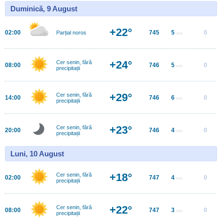
Duminică, 9 August
+22°
02:00
745
5
0
Parțial noros
m/s
+24°
Cer senin, fără
08:00
746
5
0
m/s
precipitații
+29°
Cer senin, fără
14:00
746
6
0
m/s
precipitații
+23°
Cer senin, fără
20:00
746
4
0
m/s
precipitații
Luni, 10 August
+18°
Cer senin, fără
02:00
747
4
0
m/s
precipitații
+22°
Cer senin, fără
08:00
747
3
0
m/s
precipitații