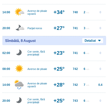
+34°
Averse de ploaie
14:00
740
2
0
m/s
uşoară
+27°
20:00
741
3
0
Parţial noros
m/s
Sîmbătă, 8 August
Detaliat
+23°
Cer senin, fără
02:00
741
6
0
m/s
precipitații
+25°
08:00
742
6
0
Averse de ploaie
m/s
+28°
Averse de ploaie
14:00
742
7
0.4
m/s
uşoară
+25°
Cer senin, fără
20:00
743
6
0
m/s
precipitații