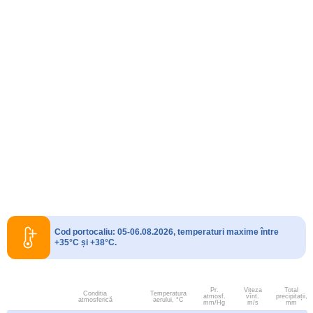
Cod portocaliu: 05-06.08.2026, temperaturi maxime între
+35°C și +38°C.
Pr.
Viteza
Total
Conditia
Temperatura
atmosf.
vînt.
precipitații,
atmosferică
aerului, °C
mm/Hg
m/s
mm