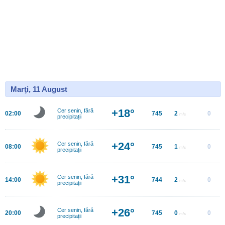
Marţi, 11 August
+18°
Cer senin, fără
02:00
745
2
0
m/s
precipitații
+24°
Cer senin, fără
08:00
745
1
0
m/s
precipitații
+31°
Cer senin, fără
14:00
744
2
0
m/s
precipitații
+26°
Cer senin, fără
20:00
745
0
0
m/s
precipitații