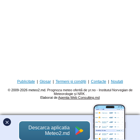
Publicitate
|
Glosar
|
Termeni și condiții
|
Contacte
|
Noutati
© 2009-2026 meteo2.md.
Prognoza meteo oferită de yr.no - Institutul Norvegian de
Meteorologie și NRK
.
Elaborat de
Agentia Web Consulting.md
×
Descarca aplicatia
Meteo2.md