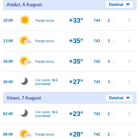
Astăzi, 6 August
Detaliat
+33°
10:00
744
2
0
Parţial noros
m/s
+35°
13:00
743
3
0
Parţial noros
m/s
+35°
16:00
742
4
0
Parţial noros
m/s
+27°
Cer senin, fără
20:00
743
3
0
m/s
precipitații
Vineri, 7 August
Detaliat
+23°
Cer senin, fără
02:00
742
2
0
m/s
precipitații
+28°
08:00
742
2
0
Parţial noros
m/s