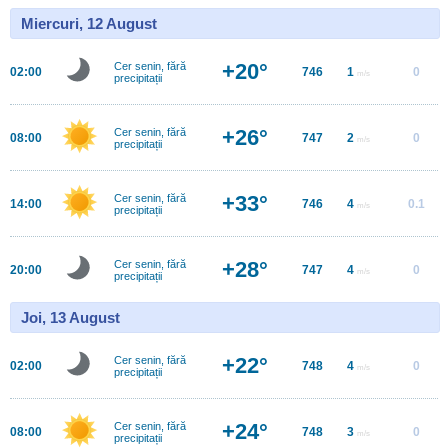
Miercuri, 12 August
+20°
Cer senin, fără
02:00
746
1
0
m/s
precipitații
+26°
Cer senin, fără
08:00
747
2
0
m/s
precipitații
+33°
Cer senin, fără
14:00
746
4
0.1
m/s
precipitații
+28°
Cer senin, fără
20:00
747
4
0
m/s
precipitații
Joi, 13 August
+22°
Cer senin, fără
02:00
748
4
0
m/s
precipitații
+24°
Cer senin, fără
08:00
748
3
0
m/s
precipitații