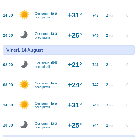
+31°
Cer senin, fără
14:00
747
2
0
m/s
precipitații
+26°
Cer senin, fără
20:00
746
2
0
m/s
precipitații
Vineri, 14 August
+21°
Cer senin, fără
02:00
746
2
0
m/s
precipitații
+24°
Cer senin, fără
08:00
747
2
0
m/s
precipitații
+31°
Cer senin, fără
14:00
745
2
0
m/s
precipitații
+25°
Cer senin, fără
20:00
744
1
0
m/s
precipitații