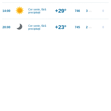
+29°
Cer senin, fără
14:00
746
3
0
m/s
precipitații
+23°
Cer senin, fără
20:00
745
2
0
m/s
precipitații