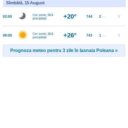
Sîmbătă, 15 August
+20°
Cer senin, fără
02:00
744
2
0
m/s
precipitații
+26°
Cer senin, fără
08:00
743
1
0
m/s
precipitații
Prognoza meteo pentru 3 zile în Iasnaia Poleana »