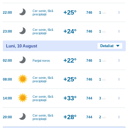
+25°
Cer senin, fără
22:00
746
1
0
m/s
precipitații
+24°
Cer senin, fără
23:00
746
1
0
m/s
precipitații
Luni, 10 August
Detaliat
+22°
02:00
746
1
0
Parţial noros
m/s
+25°
Cer senin, fără
08:00
746
1
0
m/s
precipitații
+33°
Cer senin, fără
14:00
744
3
0
m/s
precipitații
+28°
Cer senin, fără
20:00
744
2
0
m/s
precipitații