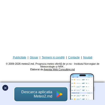
Publicitate
|
Glosar
|
Termeni și condiții
|
Contacte
|
Noutati
© 2009-2026 meteo2.md.
Prognoza meteo oferită de yr.no - Institutul Norvegian de
Meteorologie și NRK
.
Elaborat de
Agentia Web Consulting.md
×
Descarca aplicatia
Meteo2.md