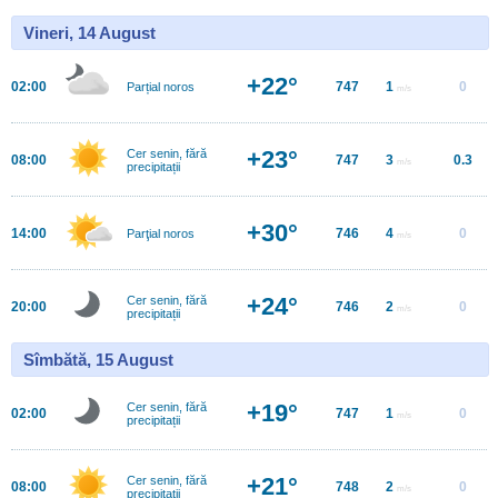
Vineri, 14 August
+22°
02:00
747
1
0
Parțial noros
m/s
+23°
Cer senin, fără
08:00
747
3
0.3
m/s
precipitații
+30°
14:00
746
4
0
Parţial noros
m/s
+24°
Cer senin, fără
20:00
746
2
0
m/s
precipitații
Sîmbătă, 15 August
+19°
Cer senin, fără
02:00
747
1
0
m/s
precipitații
+21°
Cer senin, fără
08:00
748
2
0
m/s
precipitații