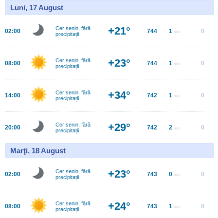
Luni, 17 August
+21°
Cer senin, fără
02:00
744
1
0
m/s
precipitații
+23°
Cer senin, fără
08:00
744
1
0
m/s
precipitații
+34°
Cer senin, fără
14:00
742
1
0
m/s
precipitații
+29°
Cer senin, fără
20:00
742
2
0
m/s
precipitații
Marţi, 18 August
+23°
Cer senin, fără
02:00
743
0
0
m/s
precipitații
+24°
Cer senin, fără
08:00
743
1
0
m/s
precipitații