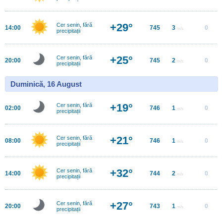
+29°
Cer senin, fără
14:00
745
3
0
m/s
precipitații
+25°
Cer senin, fără
20:00
745
2
0
m/s
precipitații
Duminică, 16 August
+19°
Cer senin, fără
02:00
746
1
0
m/s
precipitații
+21°
Cer senin, fără
08:00
746
1
0
m/s
precipitații
+32°
Cer senin, fără
14:00
744
2
0
m/s
precipitații
+27°
Cer senin, fără
20:00
743
1
0
m/s
precipitații