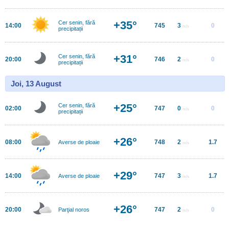
+35°
Cer senin, fără
14:00
745
3
0
m/s
precipitații
+31°
Cer senin, fără
20:00
746
2
0
m/s
precipitații
Joi, 13 August
+25°
Cer senin, fără
02:00
747
0
0
m/s
precipitații
+26°
08:00
748
2
1.7
Averse de ploaie
m/s
+29°
14:00
747
3
1.7
Averse de ploaie
m/s
+26°
20:00
747
2
0
Parţial noros
m/s