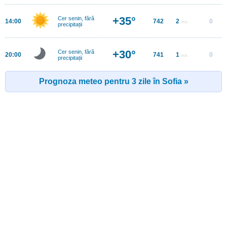
+35°
Cer senin, fără
14:00
742
2
0
m/s
precipitații
+30°
Cer senin, fără
20:00
741
1
0
m/s
precipitații
Prognoza meteo pentru 3 zile în Sofia »