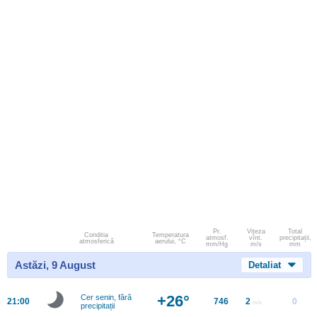
Pr.
Viteza
Total
Conditia
Temperatura
atmosf.
vînt.
precipitații,
atmosferică
aerului, °C
mm/Hg
m/s
mm
Astăzi, 9 August
Detaliat
+26°
Cer senin, fără
21:00
746
2
0
m/s
precipitații