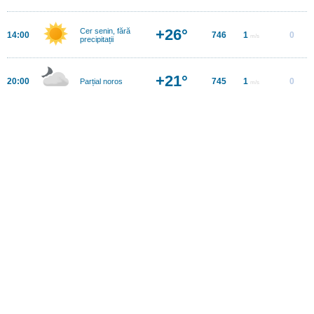
+26°
Cer senin, fără
14:00
746
1
0
m/s
precipitații
+21°
20:00
745
1
0
Parțial noros
m/s