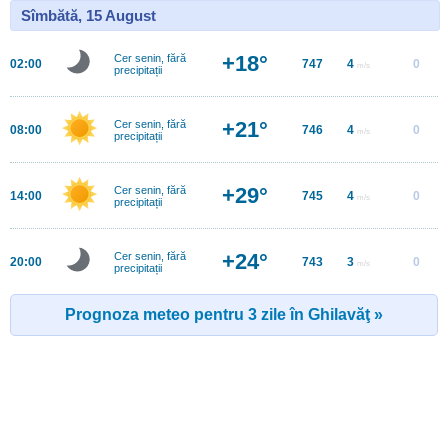
Sîmbătă, 15 August
+18°
Cer senin, fără
02:00
747
4
0
m/s
precipitații
+21°
Cer senin, fără
08:00
746
4
0
m/s
precipitații
+29°
Cer senin, fără
14:00
745
4
0
m/s
precipitații
+24°
Cer senin, fără
20:00
743
3
0
m/s
precipitații
Prognoza meteo pentru 3 zile în Ghilavăţ »