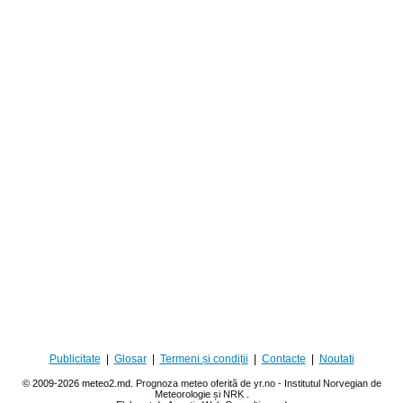
Publicitate
|
Glosar
|
Termeni și condiții
|
Contacte
|
Noutati
© 2009-2026 meteo2.md.
Prognoza meteo oferită de yr.no - Institutul Norvegian de
Meteorologie și NRK
.