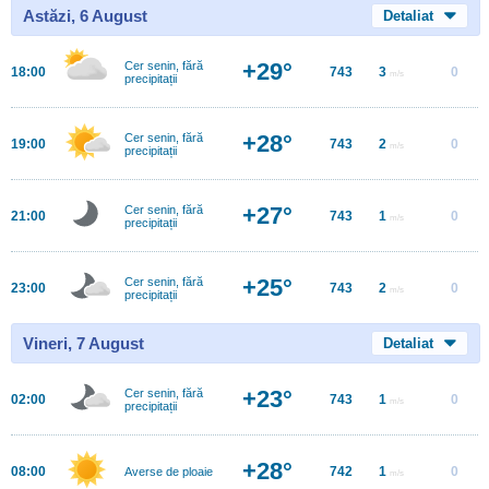
Astăzi, 6 August
Detaliat
+29°
Cer senin, fără
18:00
743
3
0
m/s
precipitații
+28°
Cer senin, fără
19:00
743
2
0
m/s
precipitații
+27°
Cer senin, fără
21:00
743
1
0
m/s
precipitații
+25°
Cer senin, fără
23:00
743
2
0
m/s
precipitații
Vineri, 7 August
Detaliat
+23°
Cer senin, fără
02:00
743
1
0
m/s
precipitații
+28°
08:00
742
1
0
Averse de ploaie
m/s