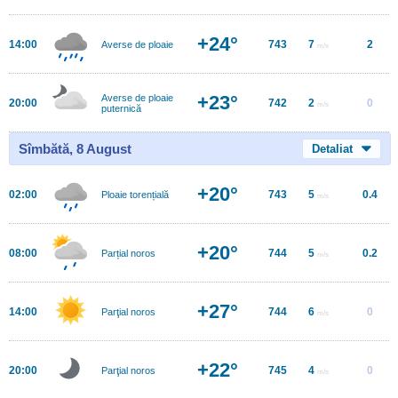
+24°
14:00
743
7
2
Averse de ploaie
m/s
+23°
Averse de ploaie
20:00
742
2
0
m/s
puternică
Sîmbătă, 8 August
Detaliat
+20°
02:00
743
5
0.4
Ploaie torențială
m/s
+20°
08:00
744
5
0.2
Parțial noros
m/s
+27°
14:00
744
6
0
Parţial noros
m/s
+22°
20:00
745
4
0
Parţial noros
m/s