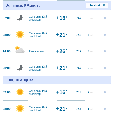
Duminică, 9 August
Detaliat
+18°
Cer senin, fără
02:00
747
3
0
m/s
precipitații
+21°
Cer senin, fără
08:00
748
3
0
m/s
precipitații
+26°
14:00
747
3
0
Parțial noros
m/s
+21°
Cer senin, fără
20:00
747
2
0
m/s
precipitații
Luni, 10 August
+16°
Cer senin, fără
02:00
748
2
0
m/s
precipitații
+21°
Cer senin, fără
08:00
747
1
0
m/s
precipitații