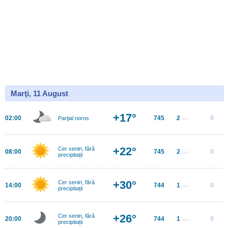
Marţi, 11 August
+17°
02:00
745
2
0
Parţial noros
m/s
+22°
Cer senin, fără
08:00
745
2
0
m/s
precipitații
+30°
Cer senin, fără
14:00
744
1
0
m/s
precipitații
+26°
Cer senin, fără
20:00
744
1
0
m/s
precipitații