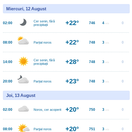
Miercuri, 12 August
+22°
Cer senin, fără
02:00
746
4
0
m/s
precipitații
+22°
08:00
748
3
0
Parțial noros
m/s
+28°
Cer senin, fără
14:00
748
3
0
m/s
precipitații
+23°
20:00
748
3
0
Parțial noros
m/s
Joi, 13 August
+20°
02:00
750
3
0
Noros, cer acoperit
m/s
+20°
08:00
751
3
0
Parţial noros
m/s