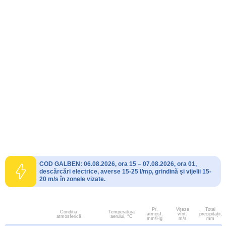
COD GALBEN: 06.08.2026, ora 15 – 07.08.2026, ora 01,
descărcări electrice, averse 15-25 l/mp, grindină și vijelii 15-
20 m/s în zonele vizate.
Pr.
Viteza
Total
Conditia
Temperatura
atmosf.
vînt.
precipitații,
atmosferică
aerului, °C
mm/Hg
m/s
mm