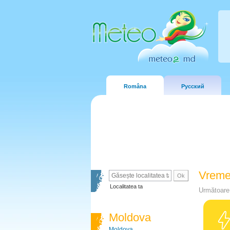
Româna
Русский
Vreme
Localitatea ta
Următoare 
Moldova
Moldova