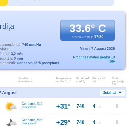
rdiţa
33.6° C
17:30
starea vremii la
e atmosferică:
740 mm/Hg
Vineri,
7 August 2026
vîntului:
întului:
3,2 m/s
Prognoza meteo pentru 10
cipitaţii:
0 mm
zile
 posibilă:
Cer senin, fără precipitații
Conditia
Temperatura
Pr. atmosf.
Viteza vînt.
Total
atmosferică
aerului, °C
mm/Hg
m/s
precipitații,
mm
 7 August
Detaliat
Cer senin, fără
+31°
740
4
0
m/s
precipitații
Cer senin, fără
+29°
740
4
0
m/s
precipitații