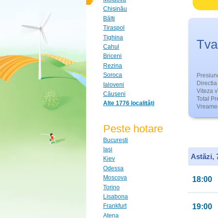
Chişinău
Bălţi
Tiraspol
Tighina
Tva
Cahul
Briceni
Rezina
Soroca
Presiun
Directia 
Ialoveni
Viteza v
Căuşeni
Total Pre
Alte 1776 localități
Vreamea
Peste hotare
Bucureşti
Iaşi
Astăzi,
Kiev
Odessa
Moscova
18:00
Torino
Lisabona
19:00
Frankfurt
Atena