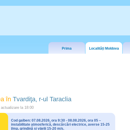
Prima
Localități Moldova
a în
Tvardiţa, r-ul Taraclia
actualizare la
18:00
Cod galben: 07.08.2026, ora 9:30 - 08.08.2026, ora 05 –
instabilitate atmosferică, descărcări electrice, averse 15-25
l/mp, grindină și vijelii 15-20 m/s.