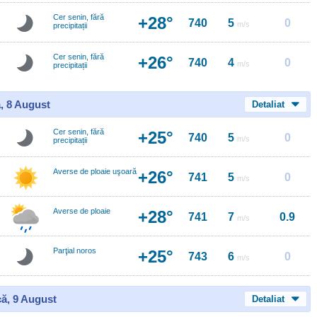
Cer senin, fără
+28°
740
5
0
m/s
precipitații
Cer senin, fără
+26°
740
4
0
m/s
precipitații
, 8 August
Detaliat
Cer senin, fără
+25°
740
5
0
m/s
precipitații
Averse de ploaie uşoară
+26°
741
5
0
m/s
Averse de ploaie
+28°
741
7
0.9
m/s
Parţial noros
+25°
743
6
0
m/s
ă, 9 August
Detaliat