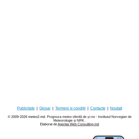
Publicitate
|
Glosar
|
Termeni și condiții
|
Contacte
|
Noutati
© 2009-2026 meteo2.md.
Prognoza meteo oferită de yr.no - Institutul Norvegian de
Meteorologie și NRK
.
Elaborat de
Agentia Web Consulting.md