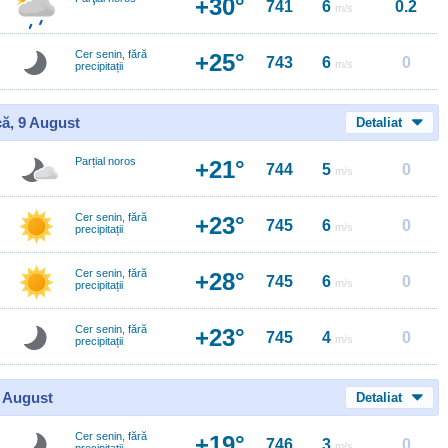
+30°
741
6
0.2
m/s
Cer senin, fără
+25°
743
6
0
m/s
precipitații
ă, 9 August
Detaliat
Parțial noros
+21°
744
5
0
m/s
Cer senin, fără
+23°
745
6
0
m/s
precipitații
Cer senin, fără
+28°
745
6
0
m/s
precipitații
Cer senin, fără
+23°
745
4
0
m/s
precipitații
0 August
Detaliat
Cer senin, fără
+19°
746
3
0
m/s