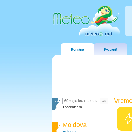
Româna
Русский
Vreme
Localitatea ta
Moldova
Moldova