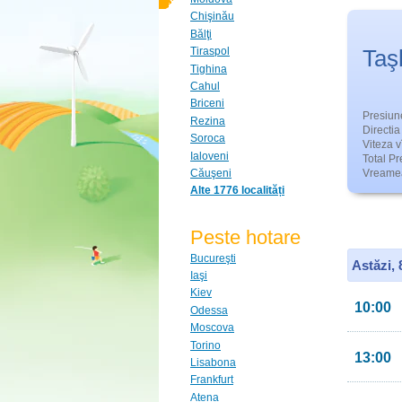
Chişinău
Bălţi
Taşl
Tiraspol
Tighina
Cahul
Briceni
Presiun
Rezina
Directia 
Soroca
Viteza v
Ialoveni
Total Pre
Căuşeni
Vreamea
Alte 1776 localități
Peste hotare
Bucureşti
Astăzi,
Iaşi
Kiev
10:00
Odessa
Moscova
Torino
13:00
Lisabona
Frankfurt
Atena