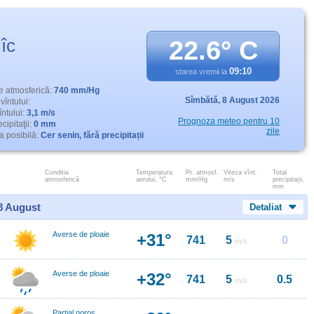
îc
22.6° C
09:10
starea vremii la
e atmosferică:
740 mm/Hg
Sîmbătă,
8 August 2026
vîntului:
întului:
3,1 m/s
Prognoza meteo pentru 10
cipitaţii:
0 mm
zile
 posibilă:
Cer senin, fără precipitații
Conditia
Temperatura
Pr. atmosf.
Viteza vînt.
Total
atmosferică
aerului, °C
mm/Hg
m/s
precipitații,
mm
 8 August
Detaliat
Averse de ploaie
+31°
741
5
0
m/s
Averse de ploaie
+32°
741
5
0.5
m/s
Parţial noros