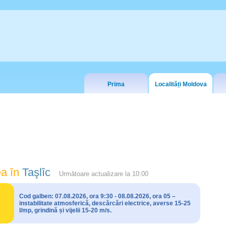
Prima
Localități Moldova
a în
Taşlîc
Următoare actualizare la
10:00
Cod galben: 07.08.2026, ora 9:30 - 08.08.2026, ora 05 –
instabilitate atmosferică, descărcări electrice, averse 15-25
l/mp, grindină și vijelii 15-20 m/s.