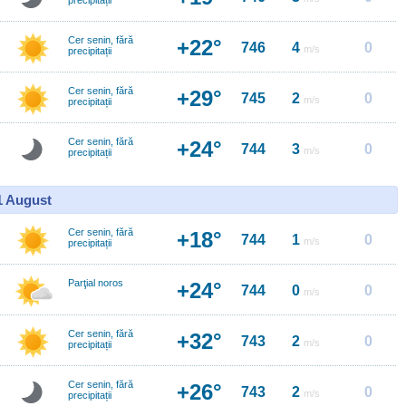
precipitații
Cer senin, fără
+22°
746
4
0
m/s
precipitații
Cer senin, fără
+29°
745
2
0
m/s
precipitații
Cer senin, fără
+24°
744
3
0
m/s
precipitații
11 August
Cer senin, fără
+18°
744
1
0
m/s
precipitații
Parţial noros
+24°
744
0
0
m/s
Cer senin, fără
+32°
743
2
0
m/s
precipitații
Cer senin, fără
+26°
743
2
0
m/s
precipitații