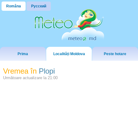
Româna
Русский
Prima
Localități Moldova
Peste hotare
Vremea în
Plopi
Următoare actualizare la
21:00