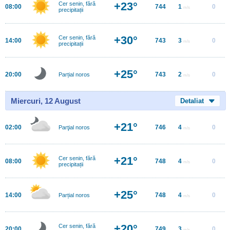
+23°
Cer senin, fără
08:00
744
1
0
m/s
precipitații
+30°
Cer senin, fără
14:00
743
3
0
m/s
precipitații
+25°
20:00
743
2
0
Parțial noros
m/s
Miercuri, 12 August
Detaliat
+21°
02:00
746
4
0
Parţial noros
m/s
+21°
Cer senin, fără
08:00
748
4
0
m/s
precipitații
+25°
14:00
748
4
0
Parțial noros
m/s
+20°
Cer senin, fără
20:00
749
3
0
m/s