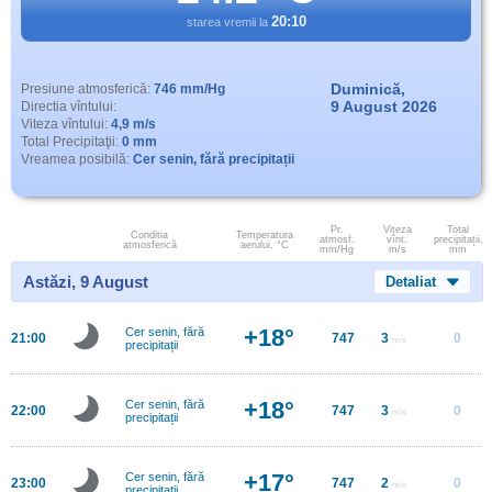
20:10
starea vremii la
Duminică,
Presiune atmosferică:
746 mm/Hg
9 August 2026
Directia vîntului:
Viteza vîntului:
4,9 m/s
Total Precipitaţii:
0 mm
Vreamea posibilă:
Cer senin, fără precipitații
Pr.
Viteza
Total
Conditia
Temperatura
atmosf.
vînt.
precipitații,
atmosferică
aerului, °C
mm/Hg
m/s
mm
Astăzi, 9 August
Detaliat
+18°
Cer senin, fără
21:00
747
3
0
m/s
precipitații
+18°
Cer senin, fără
22:00
747
3
0
m/s
precipitații
+17°
Cer senin, fără
23:00
747
2
0
m/s
precipitații