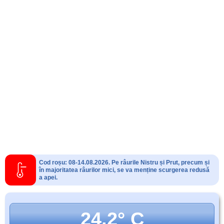
Cod roșu: 08-14.08.2026. Pe râurile Nistru și Prut, precum și
în majoritatea râurilor mici, se va menține scurgerea redusă
a apei.
24.2° C