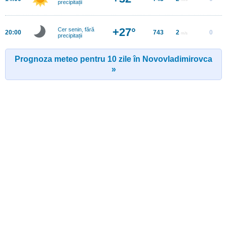
precipitații
+27°
Cer senin, fără
20:00
743
2
0
m/s
precipitații
Prognoza meteo pentru 10 zile în Novovladimirovca
»