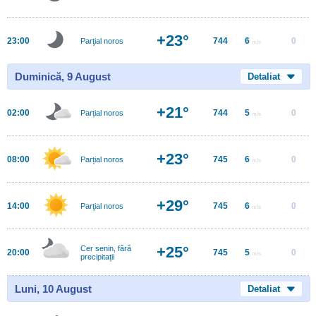
+23°
23:00
744
6
0
Parţial noros
m/s
Duminică, 9 August
Detaliat
+21°
02:00
744
5
0
Parțial noros
m/s
+23°
08:00
745
6
0
Parțial noros
m/s
+29°
14:00
745
6
0
Parţial noros
m/s
+25°
Cer senin, fără
20:00
745
5
0
m/s
precipitații
Luni, 10 August
Detaliat