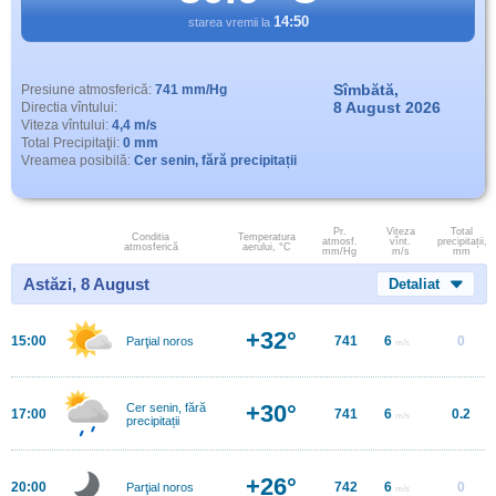
14:50
starea vremii la
Sîmbătă,
Presiune atmosferică:
741 mm/Hg
8 August 2026
Directia vîntului:
Viteza vîntului:
4,4 m/s
Total Precipitaţii:
0 mm
Vreamea posibilă:
Cer senin, fără precipitații
Pr.
Viteza
Total
Conditia
Temperatura
atmosf.
vînt.
precipitații,
atmosferică
aerului, °C
mm/Hg
m/s
mm
Astăzi, 8 August
Detaliat
+32°
15:00
741
6
0
Parţial noros
m/s
+30°
Cer senin, fără
17:00
741
6
0.2
m/s
precipitații
+26°
20:00
742
6
0
Parţial noros
m/s