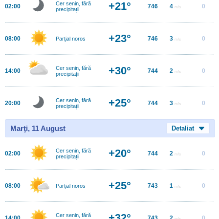
+21°
Cer senin, fără
02:00
746
4
0
m/s
precipitații
+23°
08:00
746
3
0
Parţial noros
m/s
+30°
Cer senin, fără
14:00
744
2
0
m/s
precipitații
+25°
Cer senin, fără
20:00
744
3
0
m/s
precipitații
Marţi, 11 August
Detaliat
+20°
Cer senin, fără
02:00
744
2
0
m/s
precipitații
+25°
08:00
743
1
0
Parţial noros
m/s
+32°
Cer senin, fără
14:00
743
2
0
m/s