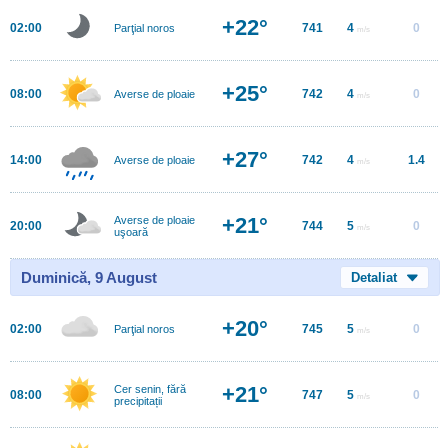
+22°
02:00
741
4
0
Parţial noros
m/s
+25°
08:00
742
4
0
Averse de ploaie
m/s
+27°
14:00
742
4
1.4
Averse de ploaie
m/s
+21°
Averse de ploaie
20:00
744
5
0
m/s
uşoară
Duminică, 9 August
Detaliat
+20°
02:00
745
5
0
Parţial noros
m/s
+21°
Cer senin, fără
08:00
747
5
0
m/s
precipitații