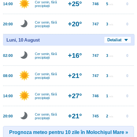
+25°
Cer senin, fără
14:00
746
5
0
m/s
precipitații
+20°
Cer senin, fără
20:00
747
3
0
m/s
precipitații
Luni, 10 August
Detaliat
+16°
Cer senin, fără
02:00
747
3
0
m/s
precipitații
+21°
Cer senin, fără
08:00
747
3
0
m/s
precipitații
+27°
Cer senin, fără
14:00
746
1
0
m/s
precipitații
+21°
Cer senin, fără
20:00
745
2
0
m/s
precipitații
Prognoza meteo pentru 10 zile în Molochişul Mare »