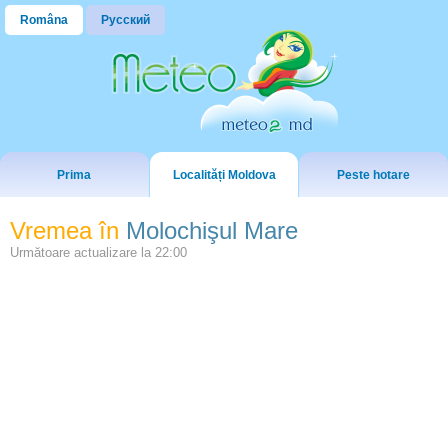
Româna
Русский
Prima
Localități Moldova
Peste hotare
Vremea în
Molochişul Mare
Următoare actualizare la
22:00