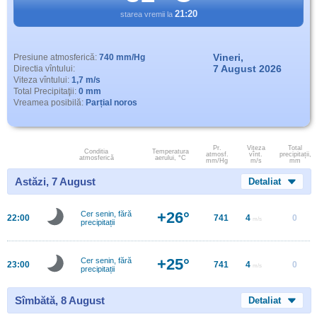
21:20
starea vremii la
Vineri,
Presiune atmosferică:
740 mm/Hg
7 August 2026
Directia vîntului:
Viteza vîntului:
1,7 m/s
Total Precipitaţii:
0 mm
Vreamea posibilă:
Parțial noros
Pr.
Viteza
Total
Conditia
Temperatura
atmosf.
vînt.
precipitații,
atmosferică
aerului, °C
mm/Hg
m/s
mm
Astăzi, 7 August
Detaliat
+26°
Cer senin, fără
22:00
741
4
0
m/s
precipitații
+25°
Cer senin, fără
23:00
741
4
0
m/s
precipitații
Sîmbătă, 8 August
Detaliat