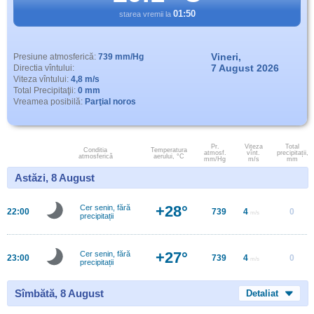
01:50
starea vremii la
Vineri,
Presiune atmosferică:
739 mm/Hg
7 August 2026
Directia vîntului:
Viteza vîntului:
4,8 m/s
Total Precipitaţii:
0 mm
Vreamea posibilă:
Parţial noros
Pr.
Viteza
Total
Conditia
Temperatura
atmosf.
vînt.
precipitații,
atmosferică
aerului, °C
mm/Hg
m/s
mm
Astăzi, 8 August
+28°
Cer senin, fără
22:00
739
4
0
m/s
precipitații
+27°
Cer senin, fără
23:00
739
4
0
m/s
precipitații
Sîmbătă, 8 August
Detaliat