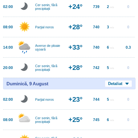
+24°
Cer senin, fără
02:00
739
2
0
m/s
precipitații
+28°
08:00
740
3
0
Parţial noros
m/s
+33°
Averse de ploaie
14:00
740
6
0.3
m/s
uşoară
+28°
Cer senin, fără
20:00
742
5
0
m/s
precipitații
Duminică, 9 August
Detaliat
+23°
02:00
744
5
0
Parţial noros
m/s
+25°
Cer senin, fără
08:00
745
6
0
m/s
precipitații