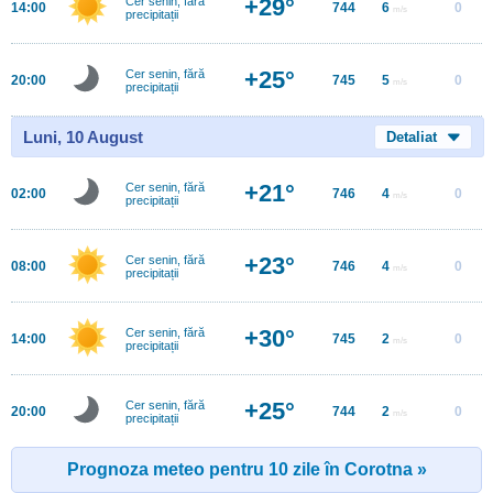
+29°
Cer senin, fără
14:00
744
6
0
m/s
precipitații
+25°
Cer senin, fără
20:00
745
5
0
m/s
precipitații
Luni, 10 August
Detaliat
+21°
Cer senin, fără
02:00
746
4
0
m/s
precipitații
+23°
Cer senin, fără
08:00
746
4
0
m/s
precipitații
+30°
Cer senin, fără
14:00
745
2
0
m/s
precipitații
+25°
Cer senin, fără
20:00
744
2
0
m/s
precipitații
Prognoza meteo pentru 10 zile în Corotna »