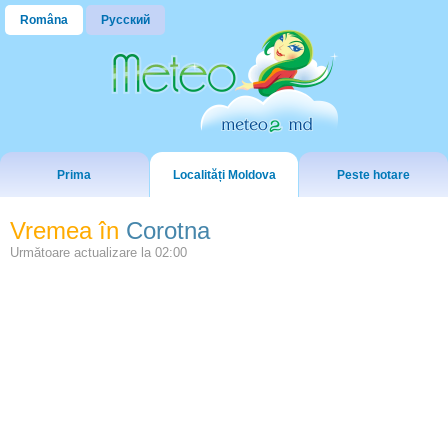
Româna
Русский
Prima
Localități Moldova
Peste hotare
Vremea în
Corotna
Următoare actualizare la
02:00