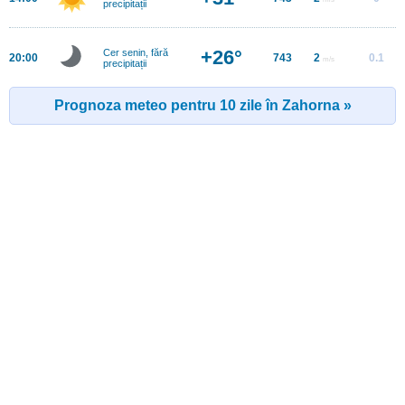
precipitații
+26°
Cer senin, fără
20:00
743
2
0.1
m/s
precipitații
Prognoza meteo pentru 10 zile în Zahorna »