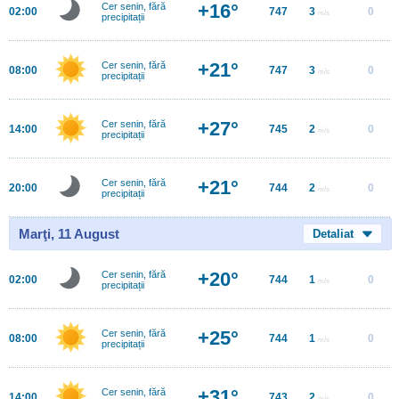
+16°
Cer senin, fără
02:00
747
3
0
m/s
precipitații
+21°
Cer senin, fără
08:00
747
3
0
m/s
precipitații
+27°
Cer senin, fără
14:00
745
2
0
m/s
precipitații
+21°
Cer senin, fără
20:00
744
2
0
m/s
precipitații
Marţi, 11 August
Detaliat
+20°
Cer senin, fără
02:00
744
1
0
m/s
precipitații
+25°
Cer senin, fără
08:00
744
1
0
m/s
precipitații
+31°
Cer senin, fără
14:00
743
2
0
m/s