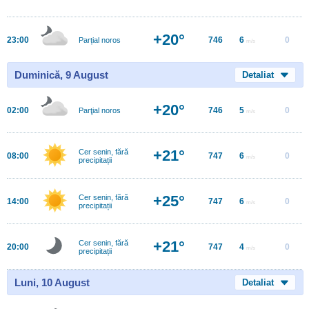
+20°
23:00
746
6
0
Parțial noros
m/s
Duminică, 9 August
Detaliat
+20°
02:00
746
5
0
Parţial noros
m/s
+21°
Cer senin, fără
08:00
747
6
0
m/s
precipitații
+25°
Cer senin, fără
14:00
747
6
0
m/s
precipitații
+21°
Cer senin, fără
20:00
747
4
0
m/s
precipitații
Luni, 10 August
Detaliat