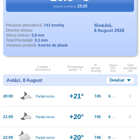
19:20
starea vremii la
Sîmbătă,
Presiune atmosferică:
743 mm/Hg
8 August 2026
Directia vîntului:
Viteza vîntului:
5,8 m/s
Total Precipitaţii:
0,3 mm
Vreamea posibilă:
Averse de ploaie
Pr.
Viteza
Total
Conditia
Temperatura
atmosf.
vînt.
precipitații,
atmosferică
aerului, °C
mm/Hg
m/s
mm
Astăzi, 8 August
Detaliat
+21°
20:00
745
6
0
Parțial noros
m/s
+20°
21:00
745
6
0
Parțial noros
m/s
+20°
22:00
746
6
0
Parțial noros
m/s