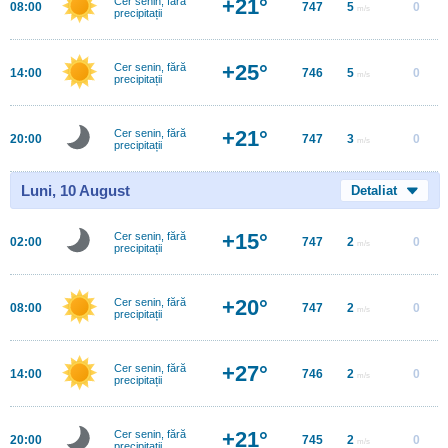
+21°
Cer senin, fără
08:00
747
5
0
m/s
precipitații
+25°
Cer senin, fără
14:00
746
5
0
m/s
precipitații
+21°
Cer senin, fără
20:00
747
3
0
m/s
precipitații
Luni, 10 August
Detaliat
+15°
Cer senin, fără
02:00
747
2
0
m/s
precipitații
+20°
Cer senin, fără
08:00
747
2
0
m/s
precipitații
+27°
Cer senin, fără
14:00
746
2
0
m/s
precipitații
+21°
Cer senin, fără
20:00
745
2
0
m/s
precipitații