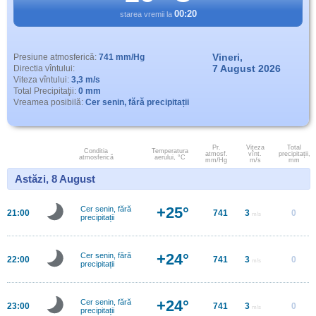
00:20
starea vremii la
Vineri,
Presiune atmosferică:
741 mm/Hg
7 August 2026
Directia vîntului:
Viteza vîntului:
3,3 m/s
Total Precipitaţii:
0 mm
Vreamea posibilă:
Cer senin, fără precipitații
Pr.
Viteza
Total
Conditia
Temperatura
atmosf.
vînt.
precipitații,
atmosferică
aerului, °C
mm/Hg
m/s
mm
Astăzi, 8 August
+25°
Cer senin, fără
21:00
741
3
0
m/s
precipitații
+24°
Cer senin, fără
22:00
741
3
0
m/s
precipitații
+24°
Cer senin, fără
23:00
741
3
0
m/s
precipitații