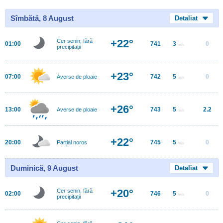
Sîmbătă, 8 August
Detaliat
+22°
Cer senin, fără
01:00
741
3
0
m/s
precipitații
+23°
07:00
742
5
0
Averse de ploaie
m/s
+26°
13:00
743
5
2.2
Averse de ploaie
m/s
+22°
20:00
745
5
0
Parțial noros
m/s
Duminică, 9 August
Detaliat
+20°
Cer senin, fără
02:00
746
5
0
m/s
precipitații