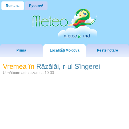
Româna
Русский
Prima
Localități Moldova
Peste hotare
Vremea în
Răzălăi, r-ul Sîngerei
Următoare actualizare la
10:00