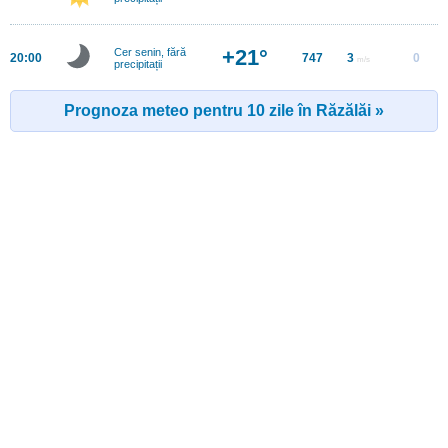
+21°
Cer senin, fără
20:00
747
3
0
m/s
precipitații
Prognoza meteo pentru 10 zile în Răzălăi »