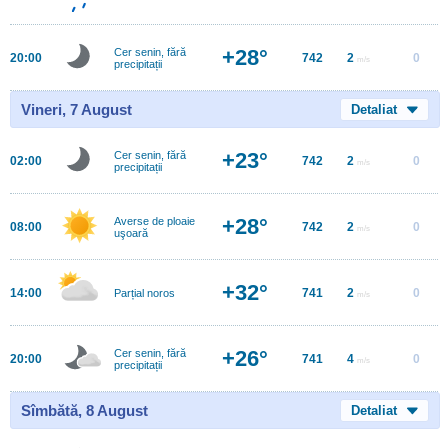
+28°
Cer senin, fără
20:00
742
2
0
m/s
precipitații
Vineri, 7 August
Detaliat
+23°
Cer senin, fără
02:00
742
2
0
m/s
precipitații
+28°
Averse de ploaie
08:00
742
2
0
m/s
uşoară
+32°
14:00
741
2
0
Parțial noros
m/s
+26°
Cer senin, fără
20:00
741
4
0
m/s
precipitații
Sîmbătă, 8 August
Detaliat