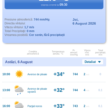
09:30
starea vremii la
Joi,
Presiune atmosferică:
744 mm/Hg
6 August 2026
Directia vîntului:
Viteza vîntului:
1,7 m/s
Total Precipitaţii:
0 mm
Vreamea posibilă:
Cer senin, fără precipitații
Pr.
Viteza
Total
Conditia
Temperatura
atmosf.
vînt.
precipitații,
atmosferică
aerului, °C
mm/Hg
m/s
mm
Astăzi, 6 August
Detaliat
+34°
10:00
744
2
0
Averse de ploaie
m/s
+32°
Averse de ploaie
13:00
744
4
0.1
m/s
uşoară
+33°
16:00
743
2
0.1
Parţial noros
m/s