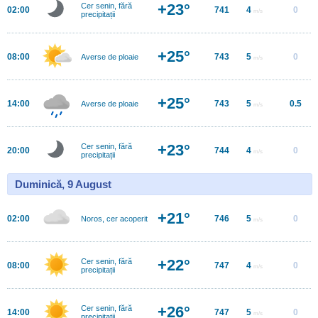
+23°
Cer senin, fără
02:00
741
4
0
m/s
precipitații
+25°
08:00
743
5
0
Averse de ploaie
m/s
+25°
14:00
743
5
0.5
Averse de ploaie
m/s
+23°
Cer senin, fără
20:00
744
4
0
m/s
precipitații
Duminică, 9 August
+21°
02:00
746
5
0
Noros, cer acoperit
m/s
+22°
Cer senin, fără
08:00
747
4
0
m/s
precipitații
+26°
Cer senin, fără
14:00
747
5
0
m/s
precipitații