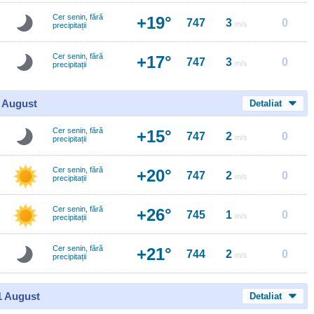
Cer senin, fără
+19°
747
3
0
m/s
precipitații
Cer senin, fără
+17°
747
3
0
m/s
precipitații
0 August
Detaliat
Cer senin, fără
+15°
747
2
0
m/s
precipitații
Cer senin, fără
+20°
747
2
0
m/s
precipitații
Cer senin, fără
+26°
745
1
0
m/s
precipitații
Cer senin, fără
+21°
744
2
0
m/s
precipitații
11 August
Detaliat