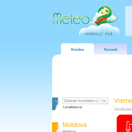
Româna
Русский
Vreme
Localitatea ta
Următoare 
Moldova
Moldova