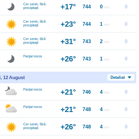
Cer senin, fără
+17°
744
0
0
m/s
precipitații
Cer senin, fără
+23°
744
1
0
m/s
precipitații
Cer senin, fără
+31°
743
2
0
m/s
precipitații
Parţial noros
+26°
743
1
0
m/s
i, 12 August
Detaliat
Parțial noros
+21°
746
4
0
m/s
Parțial noros
+21°
748
4
0
m/s
Cer senin, fără
+26°
748
4
0
m/s
precipitații