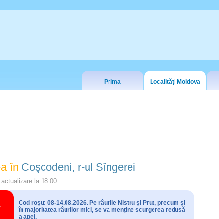
Prima
Localități Moldova
a în
Coşcodeni, r-ul Sîngerei
actualizare la
18:00
Cod roșu: 08-14.08.2026. Pe râurile Nistru și Prut, precum și
în majoritatea râurilor mici, se va menține scurgerea redusă
a apei.