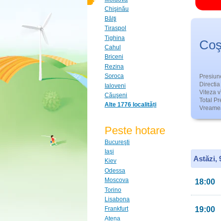
Chişinău
Bălţi
Tiraspol
Tighina
Coş
Cahul
Briceni
Rezina
Soroca
Presiun
Directia 
Ialoveni
Viteza v
Căuşeni
Total Pre
Alte 1776 localități
Vreamea
Peste hotare
Bucureşti
Iaşi
Astăzi,
Kiev
Odessa
Moscova
18:00
Torino
Lisabona
19:00
Frankfurt
Atena