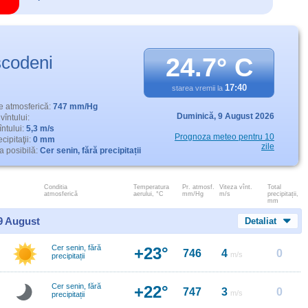
codeni
24.7° C
17:40
starea vremii la
e atmosferică:
747 mm/Hg
Duminică,
9 August 2026
vîntului:
întului:
5,3 m/s
Prognoza meteo pentru 10
cipitaţii:
0 mm
zile
 posibilă:
Cer senin, fără precipitații
Conditia
Temperatura
Pr. atmosf.
Viteza vînt.
Total
atmosferică
aerului, °C
mm/Hg
m/s
precipitații,
mm
 9 August
Detaliat
Cer senin, fără
+23°
746
4
0
m/s
precipitații
Cer senin, fără
+22°
747
3
0
m/s
precipitații