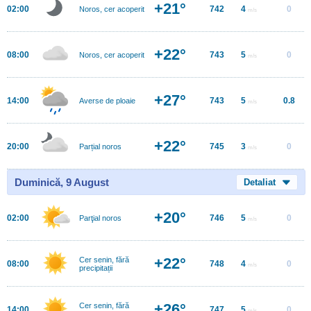
+21°
02:00
742
4
0
Noros, cer acoperit
m/s
+22°
08:00
743
5
0
Noros, cer acoperit
m/s
+27°
14:00
743
5
0.8
Averse de ploaie
m/s
+22°
20:00
745
3
0
Parțial noros
m/s
Duminică, 9 August
Detaliat
+20°
02:00
746
5
0
Parţial noros
m/s
+22°
Cer senin, fără
08:00
748
4
0
m/s
precipitații
+26°
Cer senin, fără
14:00
747
5
0
m/s