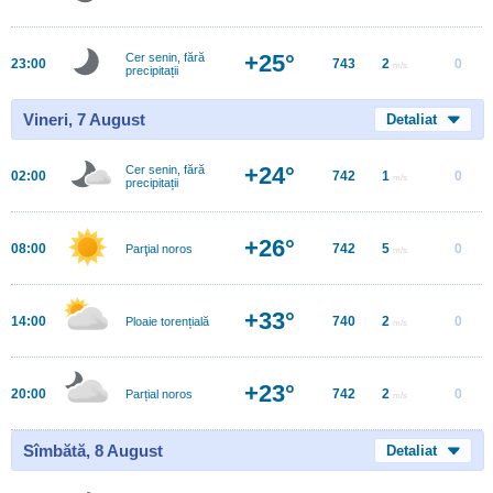
+25°
Cer senin, fără
23:00
743
2
0
m/s
precipitații
Vineri, 7 August
Detaliat
+24°
Cer senin, fără
02:00
742
1
0
m/s
precipitații
+26°
08:00
742
5
0
Parţial noros
m/s
+33°
14:00
740
2
0
Ploaie torențială
m/s
+23°
20:00
742
2
0
Parțial noros
m/s
Sîmbătă, 8 August
Detaliat