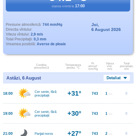
17:00
starea vremii la
Joi,
Presiune atmosferică:
744 mm/Hg
6 August 2026
Directia vîntului:
Viteza vîntului:
2,9 m/s
Total Precipitaţii:
0,3 mm
Vreamea posibilă:
Averse de ploaie
Pr.
Viteza
Total
Conditia
Temperatura
atmosf.
vînt.
precipitații,
atmosferică
aerului, °C
mm/Hg
m/s
mm
Astăzi, 6 August
Detaliat
+31°
Cer senin, fără
18:00
743
1
0
m/s
precipitații
+30°
Cer senin, fără
19:00
743
1
0
m/s
precipitații
+27°
21:00
743
2
0
Parţial noros
m/s