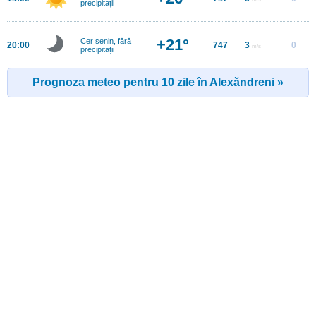
precipitații
+21°
Cer senin, fără
20:00
747
3
0
m/s
precipitații
Prognoza meteo pentru 10 zile în Alexăndreni »