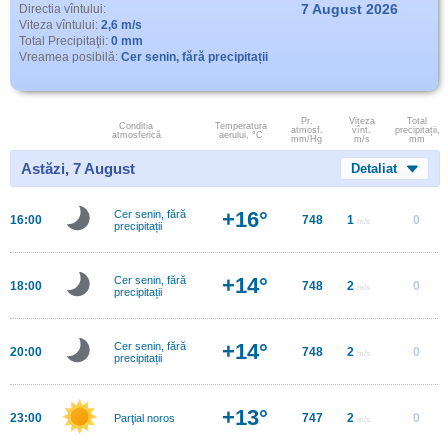
7 August 2026
Directia vîntului:
Viteza vîntului:
2,6 m/s
Total Precipitaţii:
0 mm
Vreamea posibilă:
Cer senin, fără precipitații
Pr.
Viteza
Total
Conditia
Temperatura
atmosf.
vînt.
precipitații,
atmosferică
aerului, °C
mm/Hg
m/s
mm
Astăzi, 7 August
Detaliat
+16°
Cer senin, fără
16:00
748
1
0
m/s
precipitații
+14°
Cer senin, fără
18:00
748
2
0
m/s
precipitații
+14°
Cer senin, fără
20:00
748
2
0
m/s
precipitații
+13°
23:00
747
2
0
Parţial noros
m/s