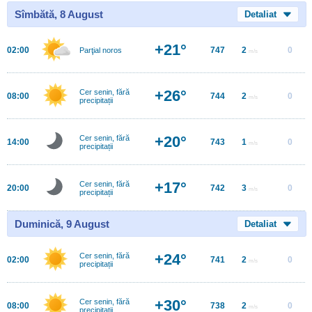
Sîmbătă, 8 August
Detaliat
+21°
02:00
747
2
0
Parţial noros
m/s
+26°
Cer senin, fără
08:00
744
2
0
m/s
precipitații
+20°
Cer senin, fără
14:00
743
1
0
m/s
precipitații
+17°
Cer senin, fără
20:00
742
3
0
m/s
precipitații
Duminică, 9 August
Detaliat
+24°
Cer senin, fără
02:00
741
2
0
m/s
precipitații
+30°
Cer senin, fără
08:00
738
2
0
m/s
precipitații