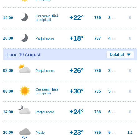
+22°
Cer senin, fără
14:00
739
3
0
m/s
precipitații
+18°
20:00
737
4
0
Parţial noros
m/s
Luni, 10 August
Detaliat
+26°
02:00
736
3
0
Parțial noros
m/s
+30°
Cer senin, fără
08:00
735
5
0
m/s
precipitații
+24°
14:00
736
6
0
Parțial noros
m/s
+23°
20:00
735
5
1.1
Ploaie
m/s