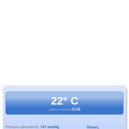
22° C
15:50
starea vremii la
Vineri,
Presiune atmosferică:
747 mm/Hg