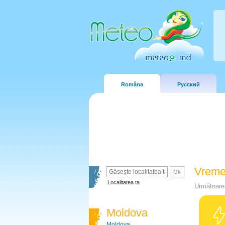
Româna
Русский
Vreme
Localitatea ta
Următoare 
Moldova
Moldova