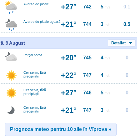
Averse de ploaie
+27°
742
5
0.1
m/s
Averse de ploaie uşoară
+21°
744
3
0.5
m/s
ă, 9 August
Detaliat
Parţial noros
+20°
745
4
0
m/s
Cer senin, fără
+22°
747
4
0
m/s
precipitații
Cer senin, fără
+27°
746
5
0
m/s
precipitații
Cer senin, fără
+21°
747
3
0
m/s
precipitații
Prognoza meteo pentru 10 zile în Vîprova »