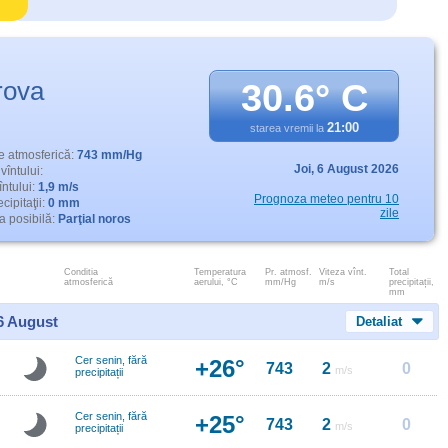
rova
30.6° C
21:00
starea vremii la
e atmosferică:
743 mm/Hg
Joi,
6 August 2026
vîntului:
întului:
1,9 m/s
Prognoza meteo pentru 10
cipitaţii:
0 mm
zile
 posibilă:
Parţial noros
Conditia
Temperatura
Pr. atmosf.
Viteza vînt.
Total
atmosferică
aerului, °C
mm/Hg
m/s
precipitații,
mm
 6 August
Detaliat
Cer senin, fără
+26°
743
2
0
m/s
precipitații
Cer senin, fără
+25°
743
2
0
m/s
precipitații