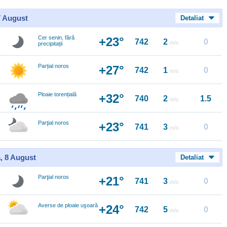
7 August
Detaliat
Cer senin, fără
+23°
742
2
0
m/s
precipitații
Parțial noros
+27°
742
1
0
m/s
Ploaie torențială
+32°
740
2
1.5
m/s
Parţial noros
+23°
741
3
0
m/s
, 8 August
Detaliat
Parţial noros
+21°
741
3
0
m/s
Averse de ploaie uşoară
+24°
742
5
0
m/s