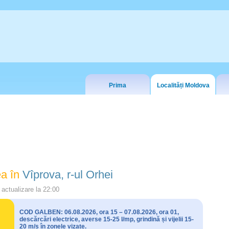
Prima
Localități Moldova
a în
Vîprova, r-ul Orhei
actualizare la
22:00
COD GALBEN: 06.08.2026, ora 15 – 07.08.2026, ora 01,
descărcări electrice, averse 15-25 l/mp, grindină și vijelii 15-
20 m/s în zonele vizate.