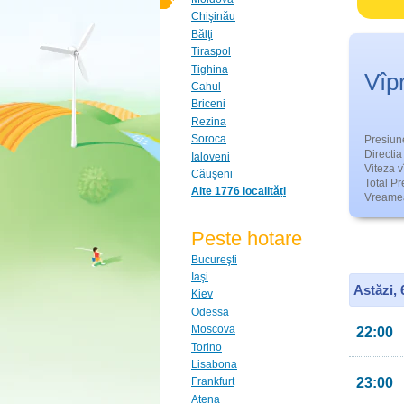
Chişinău
Bălţi
Tiraspol
Tighina
Vîp
Cahul
Briceni
Rezina
Soroca
Presiun
Directia 
Ialoveni
Viteza v
Căuşeni
Total Pre
Alte 1776 localități
Vreamea
Peste hotare
Bucureşti
Iaşi
Astăzi,
Kiev
Odessa
Moscova
22:00
Torino
Lisabona
23:00
Frankfurt
Atena