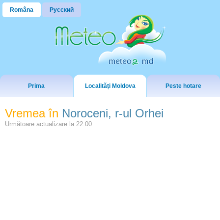
Româna
Русский
Prima
Localități Moldova
Peste hotare
Vremea în
Noroceni, r-ul Orhei
Următoare actualizare la
22:00