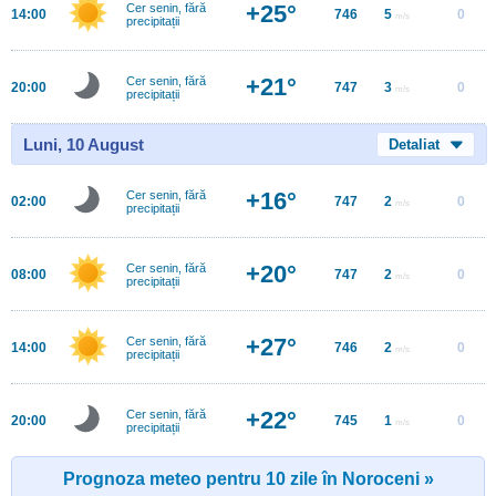
+25°
Cer senin, fără
14:00
746
5
0
m/s
precipitații
+21°
Cer senin, fără
20:00
747
3
0
m/s
precipitații
Luni, 10 August
Detaliat
+16°
Cer senin, fără
02:00
747
2
0
m/s
precipitații
+20°
Cer senin, fără
08:00
747
2
0
m/s
precipitații
+27°
Cer senin, fără
14:00
746
2
0
m/s
precipitații
+22°
Cer senin, fără
20:00
745
1
0
m/s
precipitații
Prognoza meteo pentru 10 zile în Noroceni »