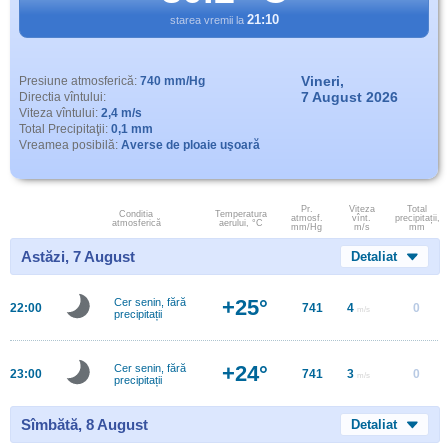
21:10
starea vremii la
Vineri,
Presiune atmosferică:
740 mm/Hg
7 August 2026
Directia vîntului:
Viteza vîntului:
2,4 m/s
Total Precipitaţii:
0,1 mm
Vreamea posibilă:
Averse de ploaie uşoară
Pr.
Viteza
Total
Conditia
Temperatura
atmosf.
vînt.
precipitații,
atmosferică
aerului, °C
mm/Hg
m/s
mm
Astăzi, 7 August
Detaliat
+25°
Cer senin, fără
22:00
741
4
0
m/s
precipitații
+24°
Cer senin, fără
23:00
741
3
0
m/s
precipitații
Sîmbătă, 8 August
Detaliat