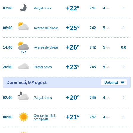
+22°
02:00
741
4
0
Parţial noros
m/s
+25°
08:00
742
5
0
Averse de ploaie
m/s
+26°
14:00
742
5
0.6
Averse de ploaie
m/s
+23°
20:00
745
5
0
Parțial noros
m/s
Duminică, 9 August
Detaliat
+20°
02:00
745
4
0
Parţial noros
m/s
+21°
Cer senin, fără
08:00
747
4
0
m/s
precipitații