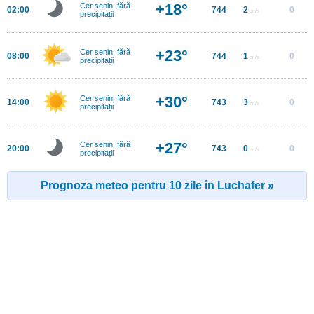
+18°
Cer senin, fără
02:00
744
2
0
m/s
precipitații
+23°
Cer senin, fără
08:00
744
1
0
m/s
precipitații
+30°
Cer senin, fără
14:00
743
3
0
m/s
precipitații
+27°
Cer senin, fără
20:00
743
0
0
m/s
precipitații
Prognoza meteo pentru 10 zile în Luchafer »