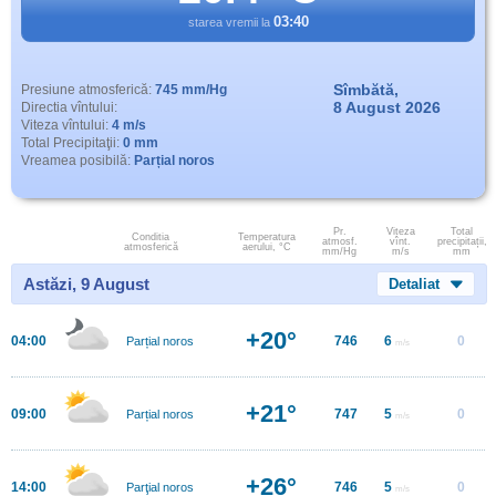
03:40
starea vremii la
Sîmbătă,
Presiune atmosferică:
745 mm/Hg
8 August 2026
Directia vîntului:
Viteza vîntului:
4 m/s
Total Precipitaţii:
0 mm
Vreamea posibilă:
Parțial noros
Pr.
Viteza
Total
Conditia
Temperatura
atmosf.
vînt.
precipitații,
atmosferică
aerului, °C
mm/Hg
m/s
mm
Astăzi, 9 August
Detaliat
+20°
04:00
746
6
0
Parțial noros
m/s
+21°
09:00
747
5
0
Parțial noros
m/s
+26°
14:00
746
5
0
Parţial noros
m/s