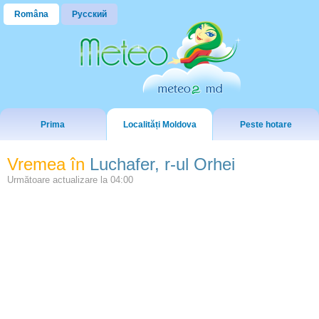
Româna
Русский
Prima
Localități Moldova
Peste hotare
Vremea în
Luchafer, r-ul Orhei
Următoare actualizare la
04:00