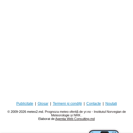
Publicitate
|
Glosar
|
Termeni și condiții
|
Contacte
|
Noutati
© 2009-2026 meteo2.md.
Prognoza meteo oferită de yr.no - Institutul Norvegian de
Meteorologie și NRK
.
Elaborat de
Agentia Web Consulting.md