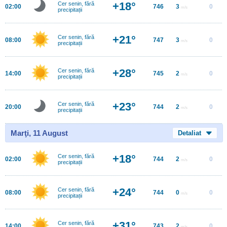
+18°
Cer senin, fără
02:00
746
3
0
m/s
precipitații
+21°
Cer senin, fără
08:00
747
3
0
m/s
precipitații
+28°
Cer senin, fără
14:00
745
2
0
m/s
precipitații
+23°
Cer senin, fără
20:00
744
2
0
m/s
precipitații
Marţi, 11 August
Detaliat
+18°
Cer senin, fără
02:00
744
2
0
m/s
precipitații
+24°
Cer senin, fără
08:00
744
0
0
m/s
precipitații
+31°
Cer senin, fără
14:00
743
2
0
m/s