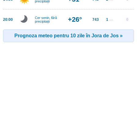
precipitații
+26°
Cer senin, fără
20:00
743
1
0
m/s
precipitații
Prognoza meteo pentru 10 zile în Jora de Jos »