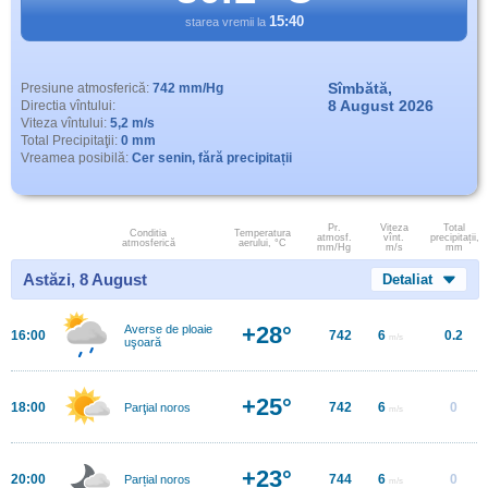
15:40
starea vremii la
Sîmbătă,
Presiune atmosferică:
742 mm/Hg
8 August 2026
Directia vîntului:
Viteza vîntului:
5,2 m/s
Total Precipitaţii:
0 mm
Vreamea posibilă:
Cer senin, fără precipitații
Pr.
Viteza
Total
Conditia
Temperatura
atmosf.
vînt.
precipitații,
atmosferică
aerului, °C
mm/Hg
m/s
mm
Astăzi, 8 August
Detaliat
+28°
Averse de ploaie
16:00
742
6
0.2
m/s
uşoară
+25°
18:00
742
6
0
Parţial noros
m/s
+23°
20:00
744
6
0
Parțial noros
m/s