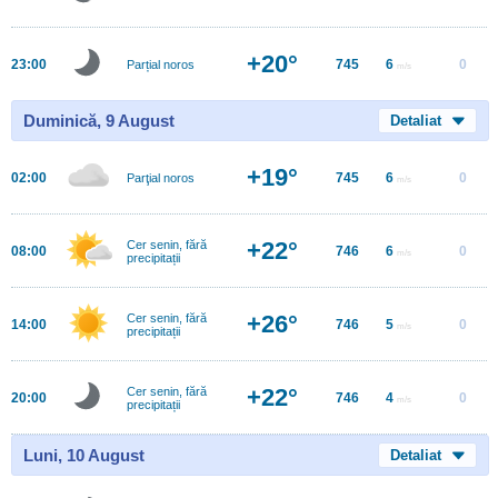
+20°
23:00
745
6
0
Parțial noros
m/s
Duminică, 9 August
Detaliat
+19°
02:00
745
6
0
Parţial noros
m/s
+22°
Cer senin, fără
08:00
746
6
0
m/s
precipitații
+26°
Cer senin, fără
14:00
746
5
0
m/s
precipitații
+22°
Cer senin, fără
20:00
746
4
0
m/s
precipitații
Luni, 10 August
Detaliat