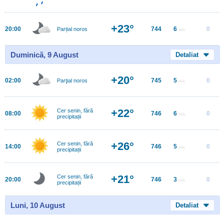
+23°
20:00
744
6
0
Parțial noros
m/s
Duminică, 9 August
Detaliat
+20°
02:00
745
5
0
Parţial noros
m/s
+22°
Cer senin, fără
08:00
746
6
0
m/s
precipitații
+26°
Cer senin, fără
14:00
746
5
0
m/s
precipitații
+21°
Cer senin, fără
20:00
746
3
0
m/s
precipitații
Luni, 10 August
Detaliat