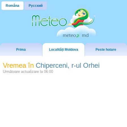
Româna
Русский
Prima
Localități Moldova
Peste hotare
Vremea în
Chiperceni, r-ul Orhei
Următoare actualizare la
06:00