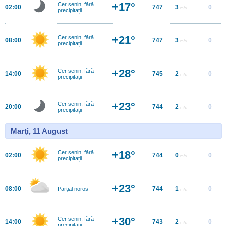
+17°
Cer senin, fără
02:00
747
3
0
m/s
precipitații
+21°
Cer senin, fără
08:00
747
3
0
m/s
precipitații
+28°
Cer senin, fără
14:00
745
2
0
m/s
precipitații
+23°
Cer senin, fără
20:00
744
2
0
m/s
precipitații
Marţi, 11 August
+18°
Cer senin, fără
02:00
744
0
0
m/s
precipitații
+23°
08:00
744
1
0
Parțial noros
m/s
+30°
Cer senin, fără
14:00
743
2
0
m/s
precipitații