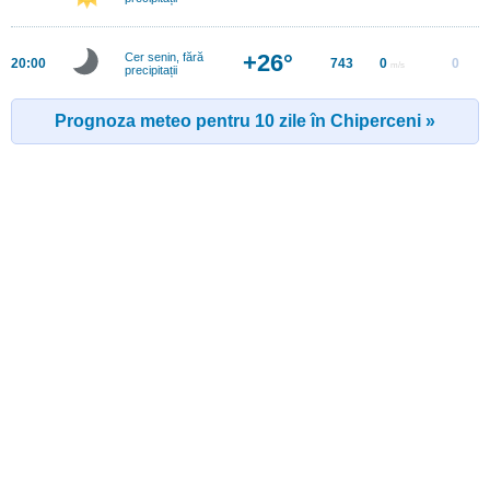
+26°
Cer senin, fără
20:00
743
0
0
m/s
precipitații
Prognoza meteo pentru 10 zile în Chiperceni »