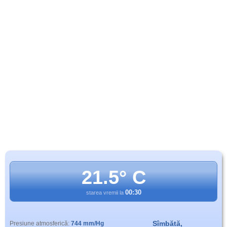
21.5° C
00:30
starea vremii la
Sîmbătă,
Presiune atmosferică:
744 mm/Hg