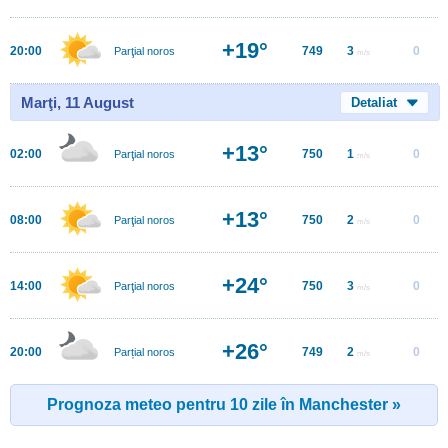
+19°
20:00
749
3
0
Parţial noros
m/s
Marţi, 11 August
Detaliat
+13°
02:00
750
1
0
Parţial noros
m/s
+13°
08:00
750
2
0
Parţial noros
m/s
+24°
14:00
750
3
0
Parţial noros
m/s
+26°
20:00
749
2
0
Parțial noros
m/s
Prognoza meteo pentru 10 zile în Manchester »