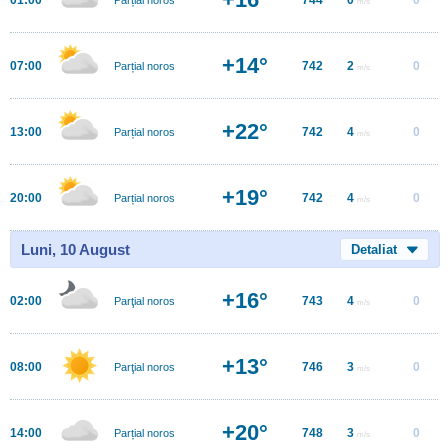
m/s
+14°
07:00
742
2
0
Parțial noros
m/s
+22°
13:00
742
4
0
Parțial noros
m/s
+19°
20:00
742
4
0
Parțial noros
m/s
Luni, 10 August
Detaliat
+16°
02:00
743
4
0
Parţial noros
m/s
+13°
08:00
746
3
0
Parţial noros
m/s
+20°
14:00
748
3
0
Parțial noros
m/s