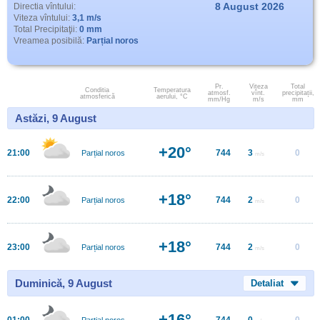
8 August 2026
Directia vîntului:
Viteza vîntului:
3,1 m/s
Total Precipitaţii:
0 mm
Vreamea posibilă:
Parțial noros
Pr.
Viteza
Total
Conditia
Temperatura
atmosf.
vînt.
precipitații,
atmosferică
aerului, °C
mm/Hg
m/s
mm
Astăzi, 9 August
+20°
21:00
744
3
0
Parțial noros
m/s
+18°
22:00
744
2
0
Parțial noros
m/s
+18°
23:00
744
2
0
Parțial noros
m/s
Duminică, 9 August
Detaliat
+16°
01:00
744
0
0
Parțial noros