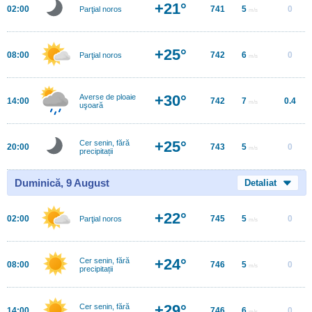
+21°
02:00
741
5
0
Parţial noros
m/s
+25°
08:00
742
6
0
Parţial noros
m/s
+30°
Averse de ploaie
14:00
742
7
0.4
m/s
uşoară
+25°
Cer senin, fără
20:00
743
5
0
m/s
precipitații
Duminică, 9 August
Detaliat
+22°
02:00
745
5
0
Parţial noros
m/s
+24°
Cer senin, fără
08:00
746
5
0
m/s
precipitații
+29°
Cer senin, fără
14:00
746
6
0
m/s