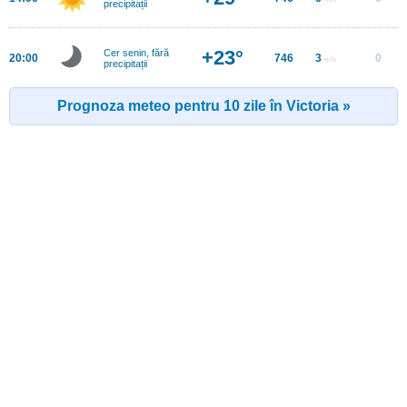
precipitații
+23°
Cer senin, fără
20:00
746
3
0
m/s
precipitații
Prognoza meteo pentru 10 zile în Victoria »