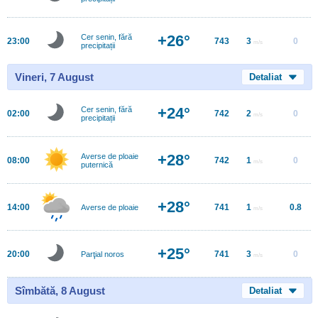
+26°
Cer senin, fără
23:00
743
3
0
m/s
precipitații
Vineri, 7 August
Detaliat
+24°
Cer senin, fără
02:00
742
2
0
m/s
precipitații
+28°
Averse de ploaie
08:00
742
1
0
m/s
puternică
+28°
14:00
741
1
0.8
Averse de ploaie
m/s
+25°
20:00
741
3
0
Parţial noros
m/s
Sîmbătă, 8 August
Detaliat