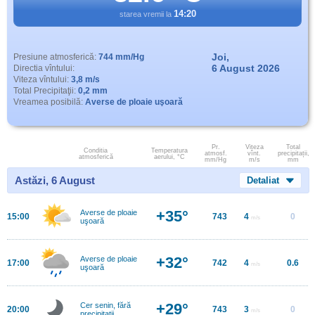
14:20
starea vremii la
Joi,
Presiune atmosferică:
744 mm/Hg
6 August 2026
Directia vîntului:
Viteza vîntului:
3,8 m/s
Total Precipitaţii:
0,2 mm
Vreamea posibilă:
Averse de ploaie uşoară
Pr.
Viteza
Total
Conditia
Temperatura
atmosf.
vînt.
precipitații,
atmosferică
aerului, °C
mm/Hg
m/s
mm
Astăzi, 6 August
Detaliat
+35°
Averse de ploaie
15:00
743
4
0
m/s
uşoară
+32°
Averse de ploaie
17:00
742
4
0.6
m/s
uşoară
+29°
Cer senin, fără
20:00
743
3
0
m/s
precipitații