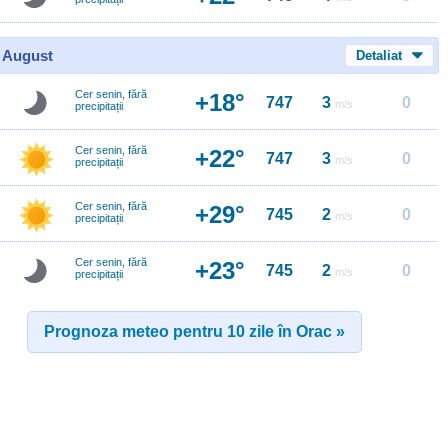
0 August
Detaliat
Cer senin, fără
+18°
747
3
0
m/s
precipitații
Cer senin, fără
+22°
747
3
0
m/s
precipitații
Cer senin, fără
+29°
745
2
0
m/s
precipitații
Cer senin, fără
+23°
745
2
0
m/s
precipitații
Prognoza meteo pentru 10 zile în Orac »