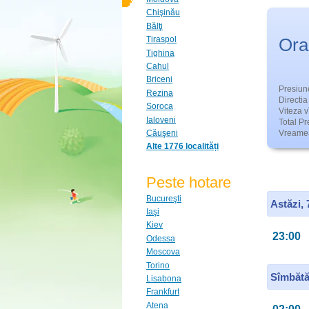
Chişinău
Bălţi
Ora
Tiraspol
Tighina
Cahul
Briceni
Presiun
Rezina
Directia 
Soroca
Viteza v
Ialoveni
Total Pre
Căuşeni
Vreamea
Alte 1776 localități
Peste hotare
Bucureşti
Astăzi,
Iaşi
Kiev
23:00
Odessa
Moscova
Torino
Sîmbătă
Lisabona
Frankfurt
Atena