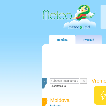
Româna
Русский
Vreme
Localitatea ta
Moldova
Moldova