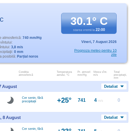
c
30.1° C
22:00
starea vremii la
e atmosferică:
740 mm/Hg
Vineri,
7 August 2026
vîntului:
întului:
3,8 m/s
Prognoza meteo pentru 10
cipitaţii:
0 mm
zile
 posibilă:
Parțial noros
Conditia
Temperatura
Pr. atmosf.
Viteza vînt.
Total
atmosferică
aerului, °C
mm/Hg
m/s
precipitații,
mm
 7 August
Detaliat
Cer senin, fără
+25°
741
4
0
m/s
precipitații
, 8 August
Detaliat
Cer senin, fără