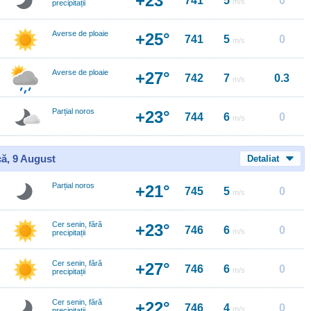
+23°
741
5
0
m/s
precipitații
Averse de ploaie
+25°
741
5
0
m/s
Averse de ploaie
+27°
742
7
0.3
m/s
Parțial noros
+23°
744
6
0
m/s
ă, 9 August
Detaliat
Parțial noros
+21°
745
5
0
m/s
Cer senin, fără
+23°
746
6
0
m/s
precipitații
Cer senin, fără
+27°
746
6
0
m/s
precipitații
Cer senin, fără
+22°
746
4
0
m/s
precipitații