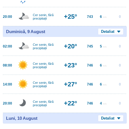
+25°
Cer senin, fără
20:00
743
6
0
m/s
precipitații
Duminică, 9 August
Detaliat
+20°
Cer senin, fără
02:00
745
5
0
m/s
precipitații
+23°
Cer senin, fără
08:00
746
6
0
m/s
precipitații
+27°
Cer senin, fără
14:00
746
6
0
m/s
precipitații
+22°
Cer senin, fără
20:00
746
4
0
m/s
precipitații
Luni, 10 August
Detaliat