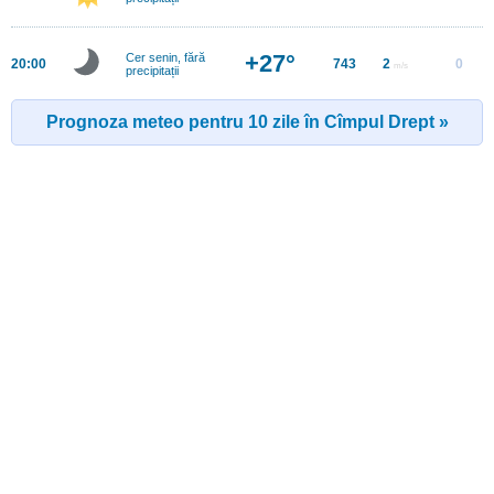
+27°
Cer senin, fără
20:00
743
2
0
m/s
precipitații
Prognoza meteo pentru 10 zile în Cîmpul Drept »