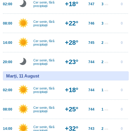
+18°
Cer senin, fără
02:00
747
3
0
m/s
precipitații
+22°
Cer senin, fără
08:00
746
3
0
m/s
precipitații
+28°
Cer senin, fără
14:00
745
2
0
m/s
precipitații
+23°
Cer senin, fără
20:00
744
2
0
m/s
precipitații
Marţi, 11 August
+18°
Cer senin, fără
02:00
744
1
0
m/s
precipitații
+25°
Cer senin, fără
08:00
744
1
0
m/s
precipitații
+32°
Cer senin, fără
14:00
743
2
0
m/s
precipitații