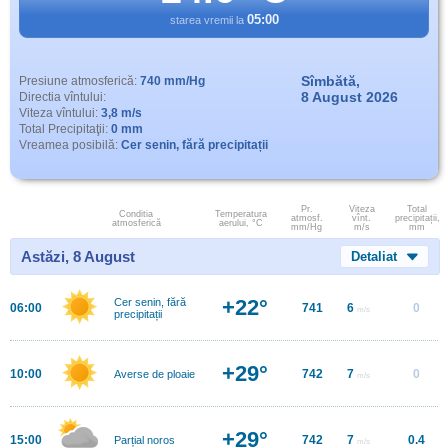
05:00
starea vremii la
Sîmbătă,
Presiune atmosferică:
740 mm/Hg
8 August 2026
Directia vîntului:
Viteza vîntului:
3,8 m/s
Total Precipitaţii:
0 mm
Vreamea posibilă:
Cer senin, fără precipitații
Pr.
Viteza
Total
Conditia
Temperatura
atmosf.
vînt.
precipitații,
atmosferică
aerului, °C
mm/Hg
m/s
mm
Astăzi, 8 August
Detaliat
+22°
Cer senin, fără
06:00
741
6
0
m/s
precipitații
+29°
10:00
742
7
0
Averse de ploaie
m/s
+29°
15:00
742
7
0.4
Parțial noros
m/s