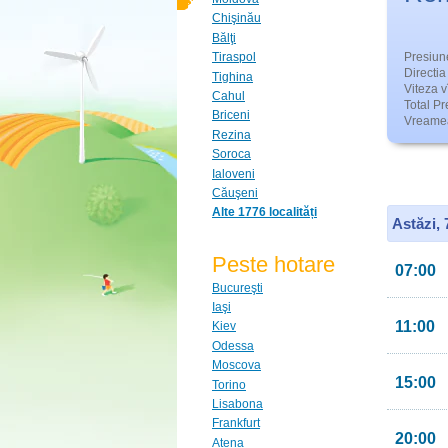
Chişinău
Bălţi
Presiun
Tiraspol
Directia 
Tighina
Viteza v
Cahul
Total Pre
Briceni
Vreamea
Rezina
Soroca
Ialoveni
Căuşeni
Alte 1776 localități
Astăzi,
Peste hotare
07:00
Bucureşti
Iaşi
11:00
Kiev
Odessa
Moscova
15:00
Torino
Lisabona
Frankfurt
20:00
Atena