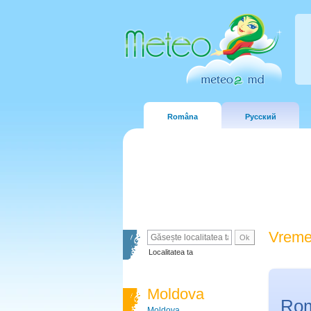
Româna
Русский
Vreme
Localitatea ta
Moldova
Ro
Moldova