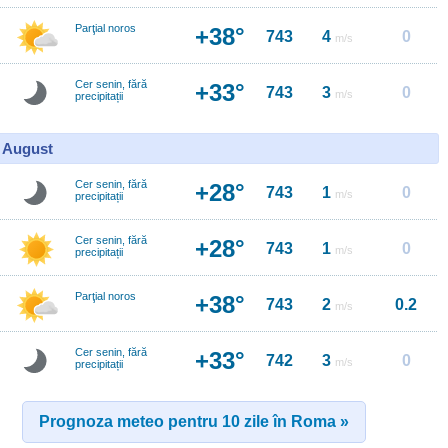
Parţial noros
+38°
743
4
0
m/s
Cer senin, fără
+33°
743
3
0
m/s
precipitații
0 August
Cer senin, fără
+28°
743
1
0
m/s
precipitații
Cer senin, fără
+28°
743
1
0
m/s
precipitații
Parţial noros
+38°
743
2
0.2
m/s
Cer senin, fără
+33°
742
3
0
m/s
precipitații
Prognoza meteo pentru 10 zile în Roma »