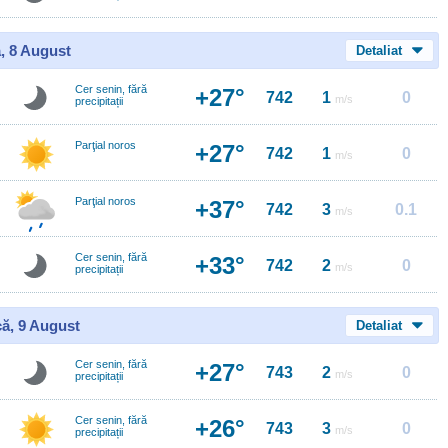
, 8 August
Detaliat
Cer senin, fără
+27°
742
1
0
m/s
precipitații
Parţial noros
+27°
742
1
0
m/s
Parţial noros
+37°
742
3
0.1
m/s
Cer senin, fără
+33°
742
2
0
m/s
precipitații
ă, 9 August
Detaliat
Cer senin, fără
+27°
743
2
0
m/s
precipitații
Cer senin, fără
+26°
743
3
0
m/s
precipitații