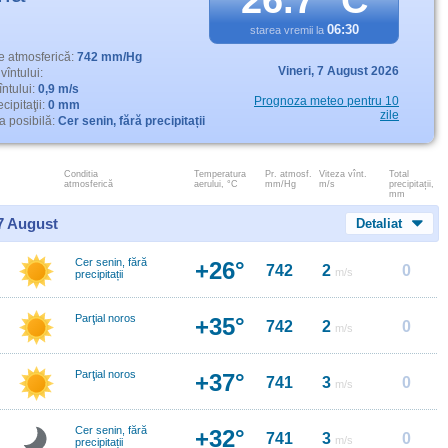
26.7° C
06:30
starea vremii la
e atmosferică:
742 mm/Hg
Vineri,
7 August 2026
vîntului:
întului:
0,9 m/s
Prognoza meteo pentru 10
cipitaţii:
0 mm
zile
 posibilă:
Cer senin, fără precipitații
Conditia
Temperatura
Pr. atmosf.
Viteza vînt.
Total
atmosferică
aerului, °C
mm/Hg
m/s
precipitații,
mm
 7 August
Detaliat
Cer senin, fără
+26°
742
2
0
m/s
precipitații
Parţial noros
+35°
742
2
0
m/s
Parţial noros
+37°
741
3
0
m/s
Cer senin, fără
+32°
741
3
0
m/s
precipitații