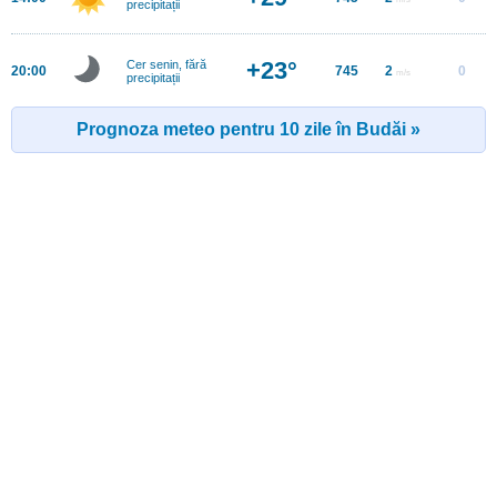
precipitații
+23°
Cer senin, fără
20:00
745
2
0
m/s
precipitații
Prognoza meteo pentru 10 zile în Budăi »