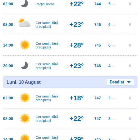
+22°
02:00
744
5
0
Parţial noros
m/s
+23°
Cer senin, fără
08:00
746
6
0
m/s
precipitații
+28°
Cer senin, fără
14:00
746
6
0
m/s
precipitații
+23°
Cer senin, fără
20:00
746
4
0
m/s
precipitații
Luni, 10 August
Detaliat
+18°
Cer senin, fără
02:00
747
3
0
m/s
precipitații
+22°
Cer senin, fără
08:00
747
3
0
m/s
precipitații
+29°
Cer senin, fără
14:00
745
2
0
m/s