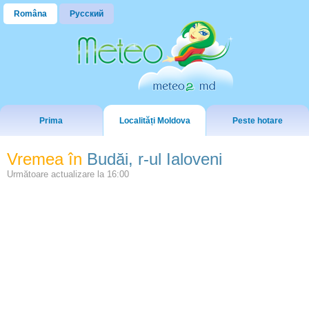
Româna
Русский
Prima
Localități Moldova
Peste hotare
Vremea în
Budăi, r-ul Ialoveni
Următoare actualizare la
16:00