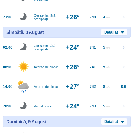
+26°
Cer senin, fără
23:00
740
4
0
m/s
precipitații
Sîmbătă, 8 August
Detaliat
+24°
Cer senin, fără
02:00
741
5
0
m/s
precipitații
+26°
08:00
741
5
0
Averse de ploaie
m/s
+27°
14:00
742
8
0.6
Averse de ploaie
m/s
+24°
20:00
743
5
0
Parțial noros
m/s
Duminică, 9 August
Detaliat