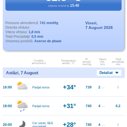
15:40
starea vremii la
Vineri,
Presiune atmosferică:
741 mm/Hg
7 August 2026
Directia vîntului:
Viteza vîntului:
1,8 m/s
Total Precipitaţii:
0,5 mm
Vreamea posibilă:
Averse de ploaie
Pr.
Viteza
Total
Conditia
Temperatura
atmosf.
vînt.
precipitații,
atmosferică
aerului, °C
mm/Hg
m/s
mm
Astăzi, 7 August
Detaliat
+34°
16:00
739
2
0
Parţial noros
m/s
+31°
18:00
740
4
0.2
Parţial noros
m/s
+28°
Cer senin, fără
20:00
740
4
0
m/s
precipitații