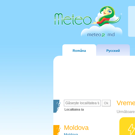
Româna
Русский
Vreme
Localitatea ta
Următoare 
Moldova
Moldova