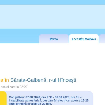
Prima
Localități Moldova
a în
Sărata-Galbenă, r-ul Hînceşti
actualizare la
22:00
Cod galben: 07.08.2026, ora 9:30 - 08.08.2026, ora 05 –
instabilitate atmosferică, descărcări electrice, averse 15-25
l/mp, grindină și vijelii 15-20 m/s.