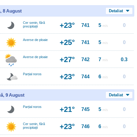
, 8 August
Detaliat
Cer senin, fără
+23°
741
5
0
m/s
precipitații
Averse de ploaie
+25°
741
5
0
m/s
Averse de ploaie
+27°
742
7
0.3
m/s
Parțial noros
+23°
744
6
0
m/s
ă, 9 August
Detaliat
Parțial noros
+21°
745
5
0
m/s
Cer senin, fără
+23°
746
6
0
m/s
precipitații