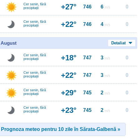
Cer senin, fără
+27°
746
6
0
m/s
precipitații
Cer senin, fără
+22°
746
4
0
m/s
precipitații
0 August
Detaliat
Cer senin, fără
+18°
747
3
0
m/s
precipitații
Cer senin, fără
+22°
747
3
0
m/s
precipitații
Cer senin, fără
+29°
745
2
0
m/s
precipitații
Cer senin, fără
+23°
745
2
0
m/s
precipitații
Prognoza meteo pentru 10 zile în Sărata-Galbenă »