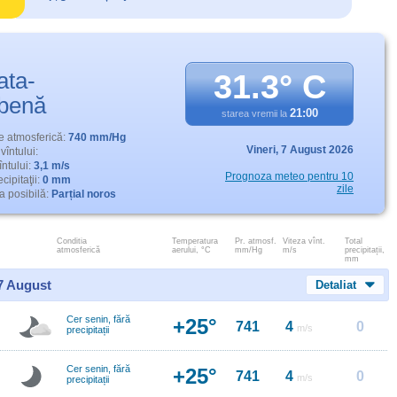
ata-
31.3° C
benă
21:00
starea vremii la
e atmosferică:
740 mm/Hg
Vineri,
7 August 2026
vîntului:
întului:
3,1 m/s
Prognoza meteo pentru 10
cipitaţii:
0 mm
zile
 posibilă:
Parțial noros
Conditia
Temperatura
Pr. atmosf.
Viteza vînt.
Total
atmosferică
aerului, °C
mm/Hg
m/s
precipitații,
mm
 7 August
Detaliat
Cer senin, fără
+25°
741
4
0
m/s
precipitații
Cer senin, fără
+25°
741
4
0
m/s
precipitații