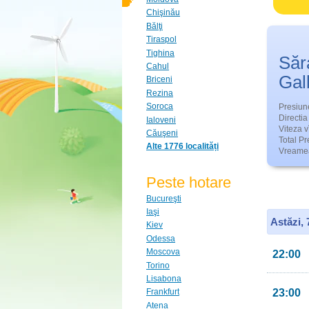
Chişinău
Bălţi
Tiraspol
Tighina
Săr
Cahul
Gal
Briceni
Rezina
Soroca
Presiun
Directia 
Ialoveni
Viteza v
Căuşeni
Total Pre
Alte 1776 localități
Vreamea
Peste hotare
Bucureşti
Iaşi
Astăzi,
Kiev
Odessa
Moscova
22:00
Torino
Lisabona
23:00
Frankfurt
Atena