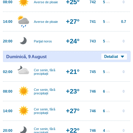
+25°
08:00
742
5
0
Averse de ploaie
m/s
+27°
14:00
741
5
0.7
Averse de ploaie
m/s
+24°
20:00
743
5
0
Parţial noros
m/s
Duminică, 9 August
Detaliat
+21°
Cer senin, fără
02:00
745
5
0
m/s
precipitații
+23°
Cer senin, fără
08:00
746
6
0
m/s
precipitații
+27°
Cer senin, fără
14:00
746
6
0
m/s
precipitații
+22°
Cer senin, fără
20:00
746
4
0
m/s
precipitații