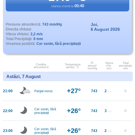
00:40
starea vremii la
Joi,
Presiune atmosferică:
743 mm/Hg
6 August 2026
Directia vîntului:
Viteza vîntului:
2,2 m/s
Total Precipitaţii:
0 mm
Vreamea posibilă:
Cer senin, fără precipitații
Pr.
Viteza
Total
Conditia
Temperatura
atmosf.
vînt.
precipitații,
atmosferică
aerului, °C
mm/Hg
m/s
mm
Astăzi, 7 August
+27°
21:00
743
2
0
Parţial noros
m/s
+26°
Cer senin, fără
22:00
743
3
0
m/s
precipitații
+26°
Cer senin, fără
23:00
743
2
0
m/s
precipitații