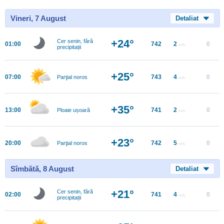
Vineri, 7 August
Detaliat
+24°
Cer senin, fără
01:00
742
2
0
m/s
precipitații
+25°
07:00
743
4
0
Parţial noros
m/s
+35°
13:00
741
2
0
Ploaie ușoară
m/s
+23°
20:00
742
5
0
Parţial noros
m/s
Sîmbătă, 8 August
Detaliat
+21°
Cer senin, fără
02:00
741
4
0
m/s
precipitații