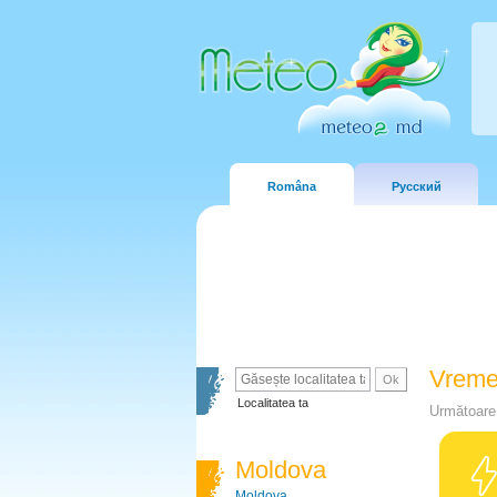
Româna
Русский
Vreme
Localitatea ta
Următoare 
Moldova
Moldova