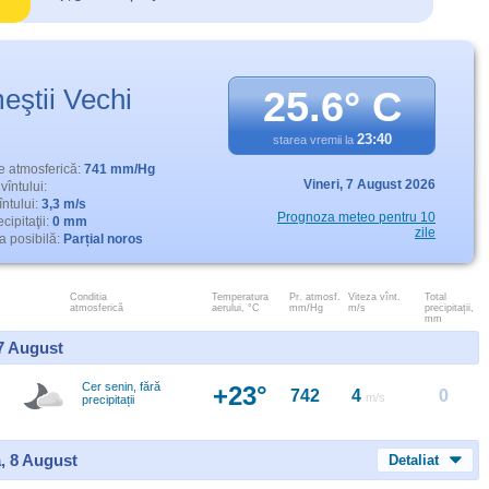
eştii Vechi
25.6° C
23:40
starea vremii la
e atmosferică:
741 mm/Hg
Vineri,
7 August 2026
vîntului:
întului:
3,3 m/s
Prognoza meteo pentru 10
cipitaţii:
0 mm
zile
 posibilă:
Parțial noros
Conditia
Temperatura
Pr. atmosf.
Viteza vînt.
Total
atmosferică
aerului, °C
mm/Hg
m/s
precipitații,
mm
 7 August
Cer senin, fără
+23°
742
4
0
m/s
precipitații
, 8 August
Detaliat