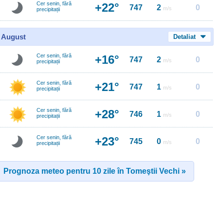
Cer senin, fără
+22°
747
2
0
m/s
precipitații
0 August
Detaliat
Cer senin, fără
+16°
747
2
0
m/s
precipitații
Cer senin, fără
+21°
747
1
0
m/s
precipitații
Cer senin, fără
+28°
746
1
0
m/s
precipitații
Cer senin, fără
+23°
745
0
0
m/s
precipitații
Prognoza meteo pentru 10 zile în Tomeştii Vechi »