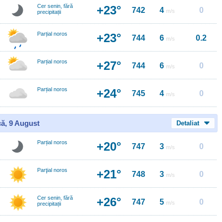
Cer senin, fără
+23°
742
4
0
m/s
precipitații
Parțial noros
+23°
744
6
0.2
m/s
Parțial noros
+27°
744
6
0
m/s
Parțial noros
+24°
745
4
0
m/s
ă, 9 August
Detaliat
Parțial noros
+20°
747
3
0
m/s
Parţial noros
+21°
748
3
0
m/s
Cer senin, fără
+26°
747
5
0
m/s
precipitații