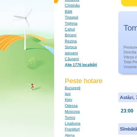
Chişinău
Bălţi
Tiraspol
Tighina
Tom
Cahul
Briceni
Rezina
Soroca
Presiun
Directia 
Ialoveni
Viteza v
Căuşeni
Total Pre
Alte 1776 localități
Vreamea
Peste hotare
Bucureşti
Iaşi
Astăzi,
Kiev
Odessa
23:00
Moscova
Torino
Lisabona
Sîmbătă
Frankfurt
Atena