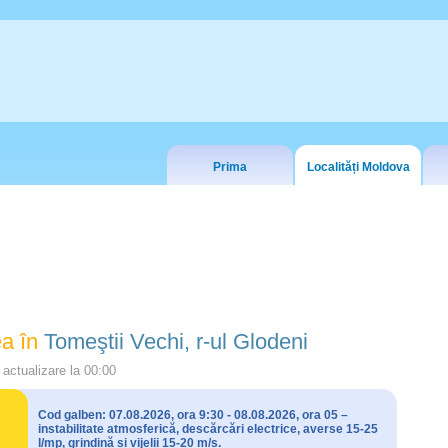
Prima
Localități Moldova
a în
Tomeştii Vechi, r-ul Glodeni
actualizare la
00:00
Cod galben: 07.08.2026, ora 9:30 - 08.08.2026, ora 05 –
instabilitate atmosferică, descărcări electrice, averse 15-25
l/mp, grindină și vijelii 15-20 m/s.