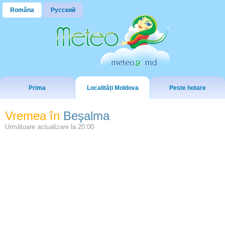
Româna
Русский
Prima
Localități Moldova
Peste hotare
Vremea în
Beşalma
Următoare actualizare la
20:00