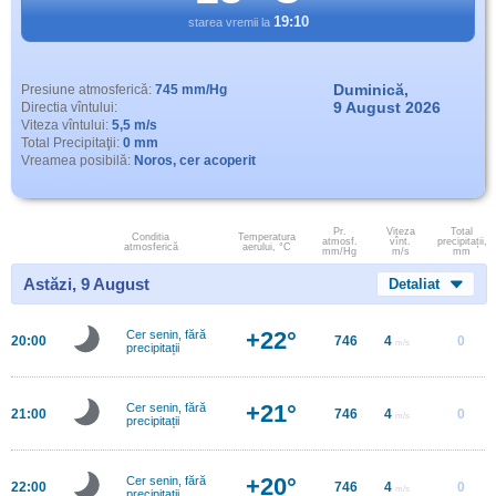
19:10
starea vremii la
Duminică,
Presiune atmosferică:
745 mm/Hg
9 August 2026
Directia vîntului:
Viteza vîntului:
5,5 m/s
Total Precipitaţii:
0 mm
Vreamea posibilă:
Noros, cer acoperit
Pr.
Viteza
Total
Conditia
Temperatura
atmosf.
vînt.
precipitații,
atmosferică
aerului, °C
mm/Hg
m/s
mm
Astăzi, 9 August
Detaliat
+22°
Cer senin, fără
20:00
746
4
0
m/s
precipitații
+21°
Cer senin, fără
21:00
746
4
0
m/s
precipitații
+20°
Cer senin, fără
22:00
746
4
0
m/s
precipitații