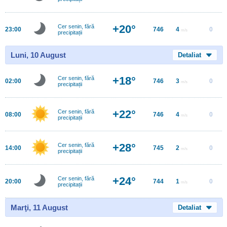
+20°
Cer senin, fără
23:00
746
4
0
m/s
precipitații
Luni, 10 August
Detaliat
+18°
Cer senin, fără
02:00
746
3
0
m/s
precipitații
+22°
Cer senin, fără
08:00
746
4
0
m/s
precipitații
+28°
Cer senin, fără
14:00
745
2
0
m/s
precipitații
+24°
Cer senin, fără
20:00
744
1
0
m/s
precipitații
Marţi, 11 August
Detaliat