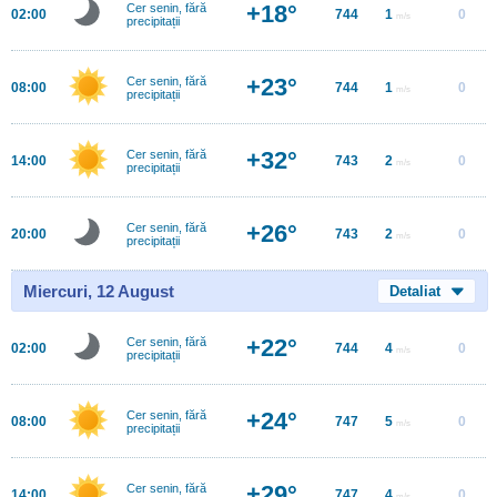
+18°
Cer senin, fără
02:00
744
1
0
m/s
precipitații
+23°
Cer senin, fără
08:00
744
1
0
m/s
precipitații
+32°
Cer senin, fără
14:00
743
2
0
m/s
precipitații
+26°
Cer senin, fără
20:00
743
2
0
m/s
precipitații
Miercuri, 12 August
Detaliat
+22°
Cer senin, fără
02:00
744
4
0
m/s
precipitații
+24°
Cer senin, fără
08:00
747
5
0
m/s
precipitații
+29°
Cer senin, fără
14:00
747
4
0
m/s