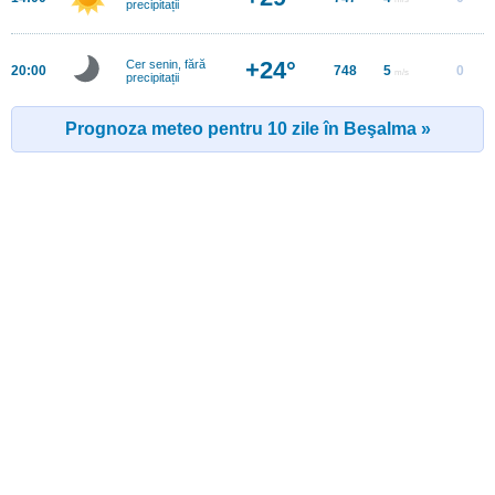
precipitații
+24°
Cer senin, fără
20:00
748
5
0
m/s
precipitații
Prognoza meteo pentru 10 zile în Beşalma »