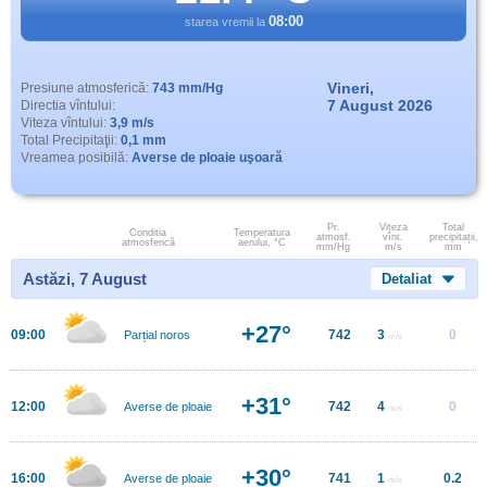
08:00
starea vremii la
Vineri,
Presiune atmosferică:
743 mm/Hg
7 August 2026
Directia vîntului:
Viteza vîntului:
3,9 m/s
Total Precipitaţii:
0,1 mm
Vreamea posibilă:
Averse de ploaie uşoară
Pr.
Viteza
Total
Conditia
Temperatura
atmosf.
vînt.
precipitații,
atmosferică
aerului, °C
mm/Hg
m/s
mm
Astăzi, 7 August
Detaliat
+27°
09:00
742
3
0
Parțial noros
m/s
+31°
12:00
742
4
0
Averse de ploaie
m/s
+30°
16:00
741
1
0.2
Averse de ploaie
m/s