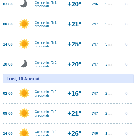
+20°
Cer senin, fără
02:00
746
5
0
m/s
precipitații
+21°
Cer senin, fără
08:00
747
5
0
m/s
precipitații
+25°
Cer senin, fără
14:00
747
5
0
m/s
precipitații
+20°
Cer senin, fără
20:00
747
3
0
m/s
precipitații
Luni, 10 August
+16°
Cer senin, fără
02:00
747
2
0
m/s
precipitații
+21°
Cer senin, fără
08:00
747
2
0
m/s
precipitații
+26°
Cer senin, fără
14:00
746
1
0
m/s
precipitații