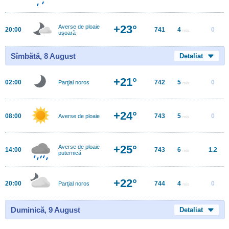
+23°
Averse de ploaie
20:00
741
4
0
m/s
uşoară
Sîmbătă, 8 August
Detaliat
+21°
02:00
742
5
0
Parţial noros
m/s
+24°
08:00
743
5
0
Averse de ploaie
m/s
+25°
Averse de ploaie
14:00
743
6
1.2
m/s
puternică
+22°
20:00
744
4
0
Parţial noros
m/s
Duminică, 9 August
Detaliat