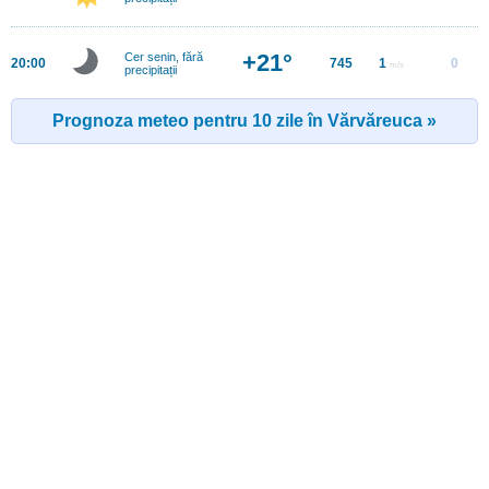
+21°
Cer senin, fără
20:00
745
1
0
m/s
precipitații
Prognoza meteo pentru 10 zile în Vărvăreuca »