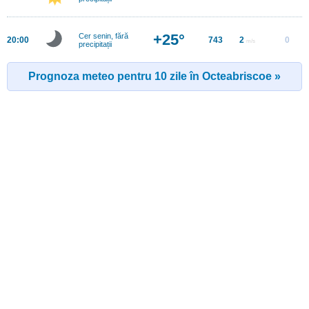
+25°
Cer senin, fără
20:00
743
2
0
m/s
precipitații
Prognoza meteo pentru 10 zile în Octeabriscoe »