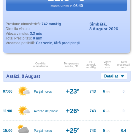
06:40
starea vremii la
Sîmbătă,
Presiune atmosferică:
742 mm/Hg
8 August 2026
Directia vîntului:
Viteza vîntului:
3,3 m/s
Total Precipitaţii:
0 mm
Vreamea posibilă:
Cer senin, fără precipitații
Pr.
Viteza
Total
Conditia
Temperatura
atmosf.
vînt.
precipitații,
atmosferică
aerului, °C
mm/Hg
m/s
mm
Astăzi, 8 August
Detaliat
+23°
07:00
743
6
0
Parţial noros
m/s
+26°
11:00
743
6
0
Averse de ploaie
m/s
+25°
15:00
743
5
0.4
Parțial noros
m/s