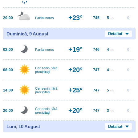
+23°
20:00
745
5
0
Parţial noros
m/s
Duminică, 9 August
Detaliat
+19°
02:00
746
4
0
Parţial noros
m/s
+20°
Cer senin, fără
08:00
747
4
0
m/s
precipitații
+25°
Cer senin, fără
14:00
747
5
0
m/s
precipitații
+20°
Cer senin, fără
20:00
747
3
0
m/s
precipitații
Luni, 10 August
Detaliat