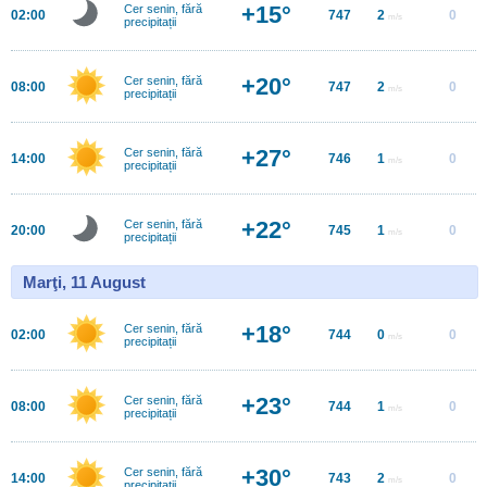
+15°
Cer senin, fără
02:00
747
2
0
m/s
precipitații
+20°
Cer senin, fără
08:00
747
2
0
m/s
precipitații
+27°
Cer senin, fără
14:00
746
1
0
m/s
precipitații
+22°
Cer senin, fără
20:00
745
1
0
m/s
precipitații
Marţi, 11 August
+18°
Cer senin, fără
02:00
744
0
0
m/s
precipitații
+23°
Cer senin, fără
08:00
744
1
0
m/s
precipitații
+30°
Cer senin, fără
14:00
743
2
0
m/s
precipitații