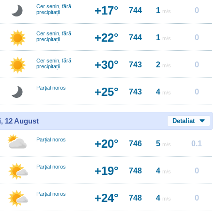
Cer senin, fără
+17°
744
1
0
m/s
precipitații
Cer senin, fără
+22°
744
1
0
m/s
precipitații
Cer senin, fără
+30°
743
2
0
m/s
precipitații
Parţial noros
+25°
743
4
0
m/s
i, 12 August
Detaliat
Parțial noros
+20°
746
5
0.1
m/s
Parţial noros
+19°
748
4
0
m/s
Parţial noros
+24°
748
4
0
m/s