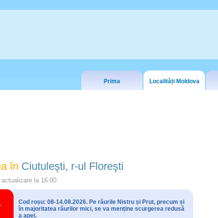
Prima
Localități Moldova
a în
Ciutuleşti, r-ul Floreşti
actualizare la
16:00
Cod roșu: 08-14.08.2026. Pe râurile Nistru și Prut, precum și
în majoritatea râurilor mici, se va menține scurgerea redusă
a apei.