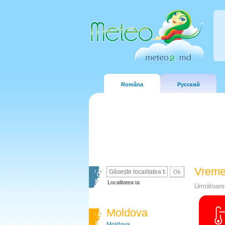
Româna
Русский
Vreme
Localitatea ta
Următoare 
Moldova
Moldova