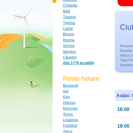
Chişinău
Bălţi
Tiraspol
Tighina
Ciut
Cahul
Briceni
Rezina
Soroca
Presiun
Directia 
Ialoveni
Viteza v
Căuşeni
Total Pre
Alte 1776 localități
Vreamea
Peste hotare
Bucureşti
Iaşi
Astăzi,
Kiev
Odessa
Moscova
16:00
Torino
Lisabona
18:00
Frankfurt
Atena