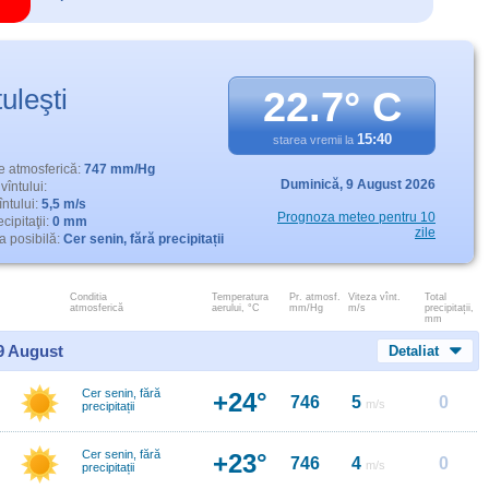
uleşti
22.7° C
15:40
starea vremii la
e atmosferică:
747 mm/Hg
Duminică,
9 August 2026
vîntului:
întului:
5,5 m/s
Prognoza meteo pentru 10
cipitaţii:
0 mm
zile
 posibilă:
Cer senin, fără precipitații
Conditia
Temperatura
Pr. atmosf.
Viteza vînt.
Total
atmosferică
aerului, °C
mm/Hg
m/s
precipitații,
mm
 9 August
Detaliat
Cer senin, fără
+24°
746
5
0
m/s
precipitații
Cer senin, fără
+23°
746
4
0
m/s
precipitații