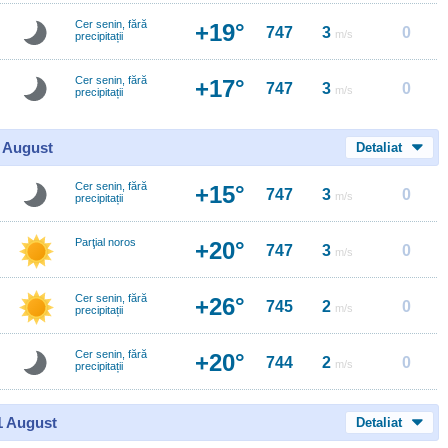
Cer senin, fără
+19°
747
3
0
m/s
precipitații
Cer senin, fără
+17°
747
3
0
m/s
precipitații
0 August
Detaliat
Cer senin, fără
+15°
747
3
0
m/s
precipitații
Parţial noros
+20°
747
3
0
m/s
Cer senin, fără
+26°
745
2
0
m/s
precipitații
Cer senin, fără
+20°
744
2
0
m/s
precipitații
11 August
Detaliat