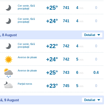
Cer senin, fără
+25°
741
4
0
m/s
precipitații
Cer senin, fără
+24°
741
4
0
m/s
precipitații
, 8 August
Detaliat
Cer senin, fără
+22°
742
4
0
m/s
precipitații
Averse de ploaie
+24°
742
5
0
m/s
Averse de ploaie
+25°
743
6
0.4
m/s
Parțial noros
+23°
745
5
0
m/s
ă, 9 August
Detaliat