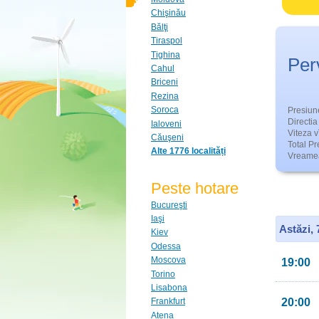
Chişinău
Bălţi
Tiraspol
Tighina
Per
Cahul
Briceni
Rezina
Soroca
Presiun
Directia 
Ialoveni
Viteza v
Căuşeni
Total Pre
Alte 1776 localități
Vreamea
Peste hotare
Bucureşti
Iaşi
Astăzi,
Kiev
Odessa
Moscova
19:00
Torino
Lisabona
20:00
Frankfurt
Atena