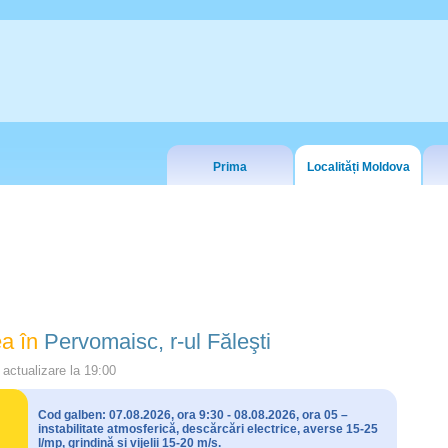
Prima
Localități Moldova
a în
Pervomaisc, r-ul Făleşti
actualizare la
19:00
Cod galben: 07.08.2026, ora 9:30 - 08.08.2026, ora 05 –
instabilitate atmosferică, descărcări electrice, averse 15-25
l/mp, grindină și vijelii 15-20 m/s.