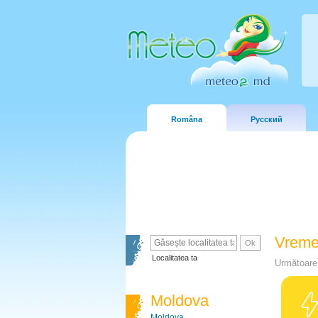
Româna
Русский
Vreme
Localitatea ta
Următoare 
Moldova
Moldova