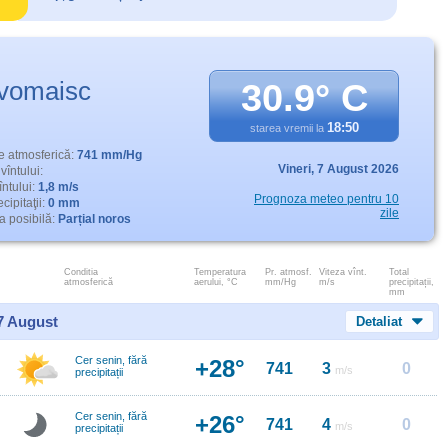
vomaisc
30.9° C
18:50
starea vremii la
e atmosferică:
741 mm/Hg
Vineri,
7 August 2026
vîntului:
întului:
1,8 m/s
Prognoza meteo pentru 10
cipitaţii:
0 mm
zile
 posibilă:
Parțial noros
Conditia
Temperatura
Pr. atmosf.
Viteza vînt.
Total
atmosferică
aerului, °C
mm/Hg
m/s
precipitații,
mm
 7 August
Detaliat
Cer senin, fără
+28°
741
3
0
m/s
precipitații
Cer senin, fără
+26°
741
4
0
m/s
precipitații