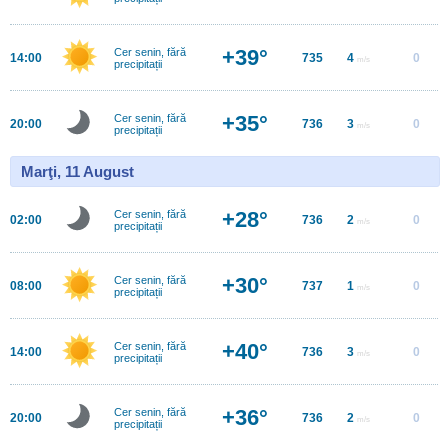
+39°
Cer senin, fără
14:00
735
4
0
m/s
precipitații
+35°
Cer senin, fără
20:00
736
3
0
m/s
precipitații
Marţi, 11 August
+28°
Cer senin, fără
02:00
736
2
0
m/s
precipitații
+30°
Cer senin, fără
08:00
737
1
0
m/s
precipitații
+40°
Cer senin, fără
14:00
736
3
0
m/s
precipitații
+36°
Cer senin, fără
20:00
736
2
0
m/s
precipitații