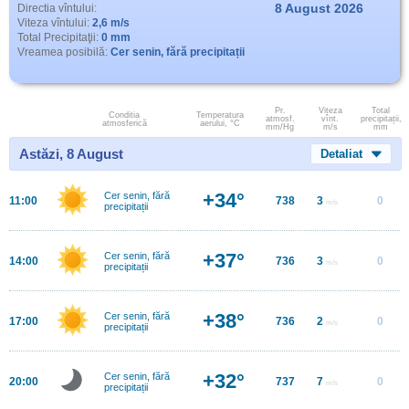
8 August 2026
Directia vîntului:
Viteza vîntului:
2,6 m/s
Total Precipitaţii:
0 mm
Vreamea posibilă:
Cer senin, fără precipitații
Pr.
Viteza
Total
Conditia
Temperatura
atmosf.
vînt.
precipitații,
atmosferică
aerului, °C
mm/Hg
m/s
mm
Astăzi, 8 August
Detaliat
+34°
Cer senin, fără
11:00
738
3
0
m/s
precipitații
+37°
Cer senin, fără
14:00
736
3
0
m/s
precipitații
+38°
Cer senin, fără
17:00
736
2
0
m/s
precipitații
+32°
Cer senin, fără
20:00
737
7
0
m/s
precipitații