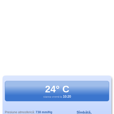
24° C
10:20
starea vremii la
Sîmbătă,
Presiune atmosferică:
738 mm/Hg