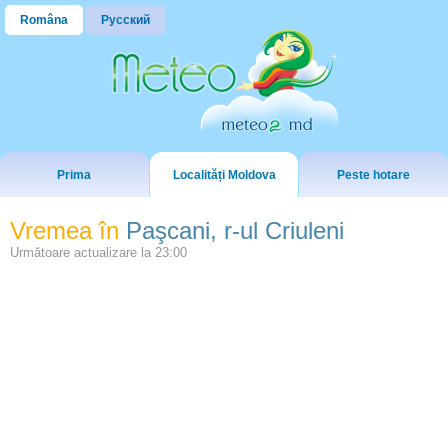
Româna
Русский
Prima
Localități Moldova
Peste hotare
Vremea în
Paşcani, r-ul Criuleni
Următoare actualizare la
23:00