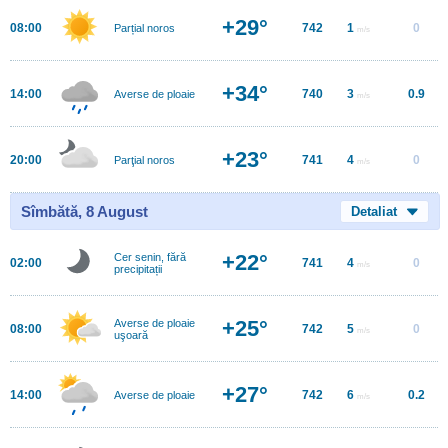
+29°
08:00
742
1
0
Parțial noros
m/s
+34°
14:00
740
3
0.9
Averse de ploaie
m/s
+23°
20:00
741
4
0
Parţial noros
m/s
Sîmbătă, 8 August
Detaliat
+22°
Cer senin, fără
02:00
741
4
0
m/s
precipitații
+25°
Averse de ploaie
08:00
742
5
0
m/s
uşoară
+27°
14:00
742
6
0.2
Averse de ploaie
m/s