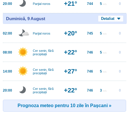
+21°
20:00
744
5
0
Parţial noros
m/s
Duminică, 9 August
Detaliat
+20°
02:00
745
5
0
Parţial noros
m/s
+22°
Cer senin, fără
08:00
746
5
0
m/s
precipitații
+27°
Cer senin, fără
14:00
746
5
0
m/s
precipitații
+22°
Cer senin, fără
20:00
746
3
0
m/s
precipitații
Prognoza meteo pentru 10 zile în Paşcani »