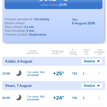
22:00
starea vremii la
Joi,
Presiune atmosferică:
743 mm/Hg
6 August 2026
Directia vîntului:
Viteza vîntului:
3,3 m/s
Total Precipitaţii:
0 mm
Vreamea posibilă:
Parţial noros
Pr.
Viteza
Total
Conditia
Temperatura
atmosf.
vînt.
precipitații,
atmosferică
aerului, °C
mm/Hg
m/s
mm
Astăzi, 6 August
Detaliat
+25°
Cer senin, fără
23:00
743
1
0
m/s
precipitații
Vineri, 7 August
Detaliat
+24°
Cer senin, fără
02:00
742
2
0
m/s
precipitații