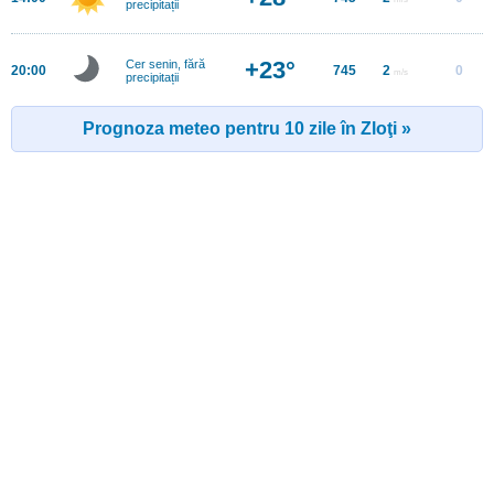
precipitații
+23°
Cer senin, fără
20:00
745
2
0
m/s
precipitații
Prognoza meteo pentru 10 zile în Zloţi »