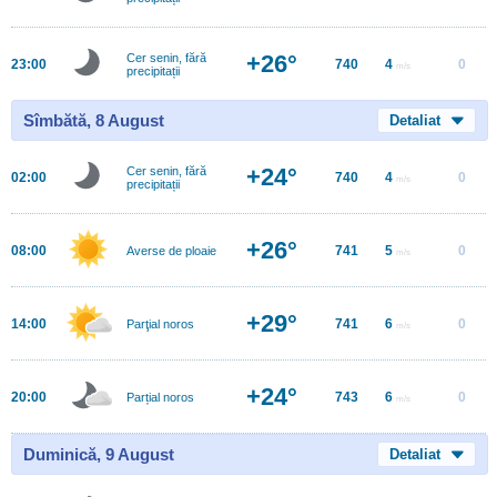
+26°
Cer senin, fără
23:00
740
4
0
m/s
precipitații
Sîmbătă, 8 August
Detaliat
+24°
Cer senin, fără
02:00
740
4
0
m/s
precipitații
+26°
08:00
741
5
0
Averse de ploaie
m/s
+29°
14:00
741
6
0
Parţial noros
m/s
+24°
20:00
743
6
0
Parțial noros
m/s
Duminică, 9 August
Detaliat