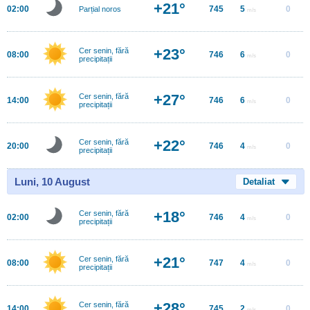
+21°
02:00
745
5
0
Parțial noros
m/s
+23°
Cer senin, fără
08:00
746
6
0
m/s
precipitații
+27°
Cer senin, fără
14:00
746
6
0
m/s
precipitații
+22°
Cer senin, fără
20:00
746
4
0
m/s
precipitații
Luni, 10 August
Detaliat
+18°
Cer senin, fără
02:00
746
4
0
m/s
precipitații
+21°
Cer senin, fără
08:00
747
4
0
m/s
precipitații
+28°
Cer senin, fără
14:00
745
2
0
m/s