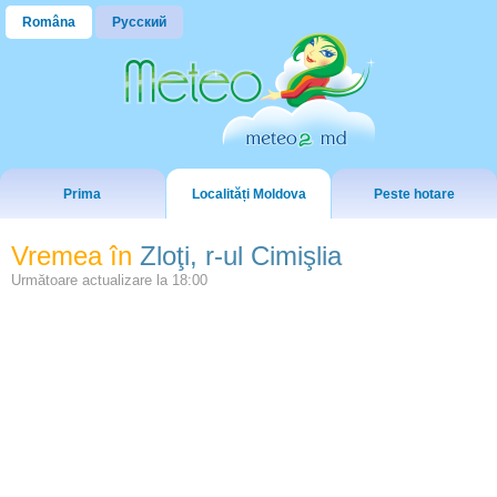
Româna
Русский
Prima
Localități Moldova
Peste hotare
Vremea în
Zloţi, r-ul Cimişlia
Următoare actualizare la
18:00