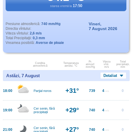
17:50
starea vremii la
Vineri,
Presiune atmosferică:
740 mm/Hg
7 August 2026
Directia vîntului:
Viteza vîntului:
2,6 m/s
Total Precipitaţii:
0,3 mm
Vreamea posibilă:
Averse de ploaie
Pr.
Viteza
Total
Conditia
Temperatura
atmosf.
vînt.
precipitații,
atmosferică
aerului, °C
mm/Hg
m/s
mm
Astăzi, 7 August
Detaliat
+31°
18:00
739
4
0
Parţial noros
m/s
+29°
Cer senin, fără
19:00
740
4
0
m/s
precipitații
+27°
Cer senin, fără
21:00
740
4
0
m/s
precipitații