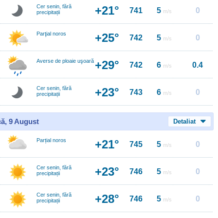
Cer senin, fără
+21°
741
5
0
m/s
precipitații
Parţial noros
+25°
742
5
0
m/s
Averse de ploaie uşoară
+29°
742
6
0.4
m/s
Cer senin, fără
+23°
743
6
0
m/s
precipitații
ă, 9 August
Detaliat
Parțial noros
+21°
745
5
0
m/s
Cer senin, fără
+23°
746
5
0
m/s
precipitații
Cer senin, fără
+28°
746
5
0
m/s
precipitații