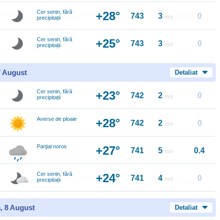
Cer senin, fără
+28°
743
3
0
m/s
precipitații
Cer senin, fără
+25°
743
3
0
m/s
precipitații
7 August
Detaliat
Cer senin, fără
+23°
742
2
0
m/s
precipitații
Averse de ploaie
+28°
742
2
0
m/s
Parţial noros
+27°
741
5
0.4
m/s
Cer senin, fără
+24°
741
4
0
m/s
precipitații
, 8 August
Detaliat