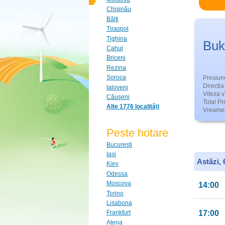
Chişinău
Bălţi
Tiraspol
Tighina
Buk
Cahul
Briceni
Rezina
Soroca
Presiun
Directia 
Ialoveni
Viteza v
Căuşeni
Total Pre
Alte 1776 localități
Vreamea
Peste hotare
Bucureşti
Iaşi
Astăzi,
Kiev
Odessa
Moscova
14:00
Torino
Lisabona
17:00
Frankfurt
Atena