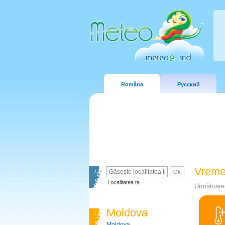
Româna
Русский
Vreme
Localitatea ta
Următoare 
Moldova
Moldova