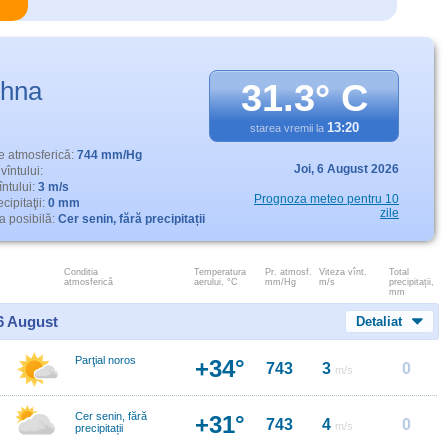
hna
31.3° C
13:20
starea vremii la
e atmosferică:
744 mm/Hg
Joi,
6 August 2026
vîntului:
întului:
3 m/s
Prognoza meteo pentru 10
cipitaţii:
0 mm
zile
 posibilă:
Cer senin, fără precipitații
Conditia
Temperatura
Pr. atmosf.
Viteza vînt.
Total
atmosferică
aerului, °C
mm/Hg
m/s
precipitații,
mm
 6 August
Detaliat
Parţial noros
+34°
743
3
0
m/s
Cer senin, fără
+31°
743
4
0
m/s
precipitații